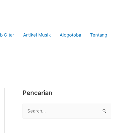
b Gitar
Artikel Musik
Alogotoba
Tentang
Pencarian
C
a
r