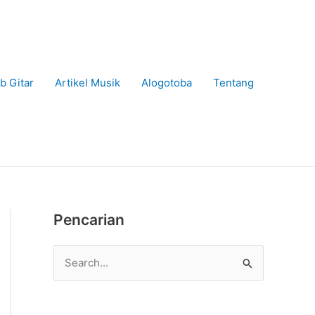
b Gitar
Artikel Musik
Alogotoba
Tentang
Pencarian
C
a
r