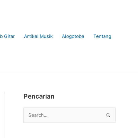
b Gitar
Artikel Musik
Alogotoba
Tentang
Pencarian
C
a
r