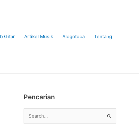
b Gitar
Artikel Musik
Alogotoba
Tentang
Pencarian
C
a
r