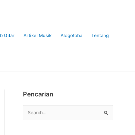
b Gitar
Artikel Musik
Alogotoba
Tentang
Pencarian
C
a
r