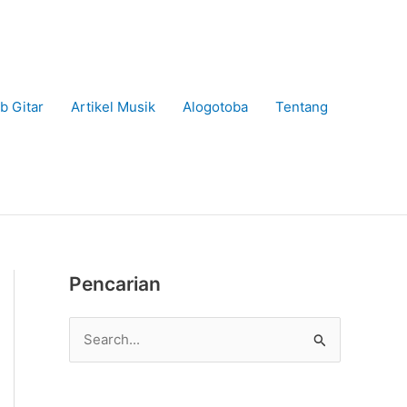
b Gitar
Artikel Musik
Alogotoba
Tentang
Pencarian
C
a
r