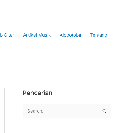
b Gitar
Artikel Musik
Alogotoba
Tentang
Pencarian
C
a
r