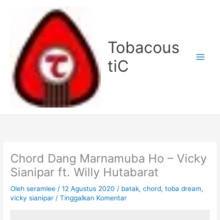
Lewati
ke
konten
Tobacous
tiC
Chord Dang Marnamuba Ho – Vicky
Sianipar ft. Willy Hutabarat
Oleh
seramlee
/
12 Agustus 2020
/
batak
,
chord
,
toba dream
,
vicky sianipar
/
Tinggalkan Komentar