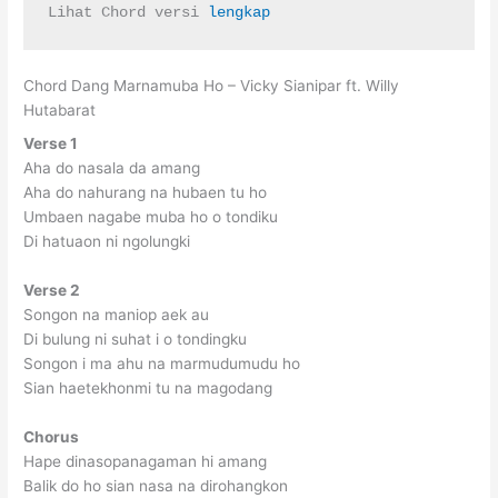
Lihat Chord versi 
lengkap
Chord Dang Marnamuba Ho – Vicky Sianipar ft. Willy
Hutabarat
Verse 1
Aha do nasala da
amang
Aha do nahurang na
hubaen tu ho
Um
baen nagabe muba ho o
tondiku
Di
hatuaon ni ngolung
ki
Verse 2
Songon na maniop aek
au
Di
bulung ni suhat i o
tondingku
Songon i ma ahu na
marmudumudu ho
Sian
haetekhonmi tu na ma
godang
Chorus
Hape dinasopa
nagaman
hi amang
Balik do
ho sian nasa na di
rohangkon