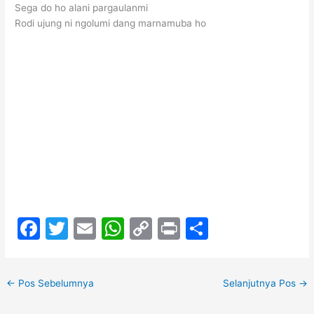
Sega do
ho alani parga
ulanmi
Rodi ujung ni
ngolumi dang
marnamuba
ho
F
T
E
W
C
Pr
S
a
w
m
h
o
in
h
c
itt
ai
at
p
t
ar
←
Pos Sebelumnya
Selanjutnya Pos
→
e
er
l
s
y
e