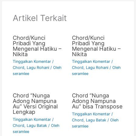
b
A
Li
o
p
n
Artikel Terkait
o
p
k
k
Chord/Kunci
Chord/Kunci
Pribadi Yang
Pribadi Yang
Mengenal Hatiku –
Mengenal Hatiku –
Nikita
Nikita
Tinggalkan Komentar
/
Tinggalkan Komentar
/
Chord
,
Lagu Rohani
/ Oleh
Chord
,
Lagu Rohani
/ Oleh
seramlee
seramlee
Chord “Nunga
Chord “Nunga
Adong Nampuna
Adong Nampuna
Au” Versi Original
Au” bisa Transpose
Lengkap
Tinggalkan Komentar
/
Tinggalkan Komentar
/
Chord
,
Lagu Batak
/ Oleh
Chord
,
Lagu Batak
/ Oleh
seramlee
seramlee