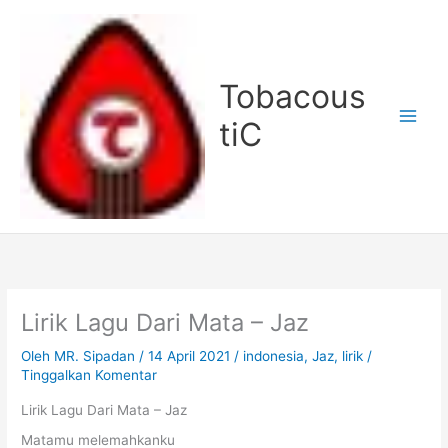
Lewati
ke
konten
Tobacous
tiC
Lirik Lagu Dari Mata – Jaz
Oleh
MR. Sipadan
/
14 April 2021
/
indonesia
,
Jaz
,
lirik
/
Tinggalkan Komentar
Lirik Lagu Dari Mata – Jaz
Matamu melemahkanku