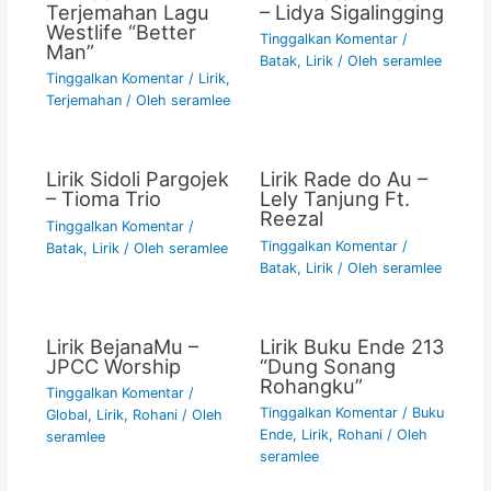
Terjemahan Lagu
– Lidya Sigalingging
Westlife “Better
Tinggalkan Komentar
/
Man”
Batak
,
Lirik
/ Oleh
seramlee
Tinggalkan Komentar
/
Lirik
,
Terjemahan
/ Oleh
seramlee
Lirik Sidoli Pargojek
Lirik Rade do Au –
– Tioma Trio
Lely Tanjung Ft.
Reezal
Tinggalkan Komentar
/
Tinggalkan Komentar
/
Batak
,
Lirik
/ Oleh
seramlee
Batak
,
Lirik
/ Oleh
seramlee
Lirik BejanaMu –
Lirik Buku Ende 213
JPCC Worship
“Dung Sonang
Rohangku”
Tinggalkan Komentar
/
Tinggalkan Komentar
/
Buku
Global
,
Lirik
,
Rohani
/ Oleh
Ende
,
Lirik
,
Rohani
/ Oleh
seramlee
seramlee