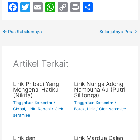
F
T
E
W
C
Pr
S
a
w
m
h
o
in
h
c
itt
ai
at
p
t
ar
←
Pos Sebelumnya
Selanjutnya Pos
→
e
er
l
s
y
e
b
A
Li
o
p
n
Artikel Terkait
o
p
k
k
Lirik Pribadi Yang
Lirik Nunga Adong
Mengenal Hatiku
Nampuna Au (Putri
(Nikita)
Silitonga)
Tinggalkan Komentar
/
Tinggalkan Komentar
/
Global
,
Lirik
,
Rohani
/ Oleh
Batak
,
Lirik
/ Oleh
seramlee
seramlee
Lirik dan
Lirik Mardua Dalan