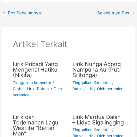
c
itt
ai
at
p
t
ar
←
Pos Sebelumnya
Selanjutnya Pos
→
e
er
l
s
y
e
b
A
Li
o
p
n
Artikel Terkait
o
p
k
k
Lirik Pribadi Yang
Lirik Nunga Adong
Mengenal Hatiku
Nampuna Au (Putri
(Nikita)
Silitonga)
Tinggalkan Komentar
/
Tinggalkan Komentar
/
Global
,
Lirik
,
Rohani
/ Oleh
Batak
,
Lirik
/ Oleh
seramlee
seramlee
Lirik dan
Lirik Mardua Dalan
Terjemahan Lagu
– Lidya Sigalingging
Westlife “Better
Tinggalkan Komentar
/
Man”
Batak
,
Lirik
/ Oleh
seramlee