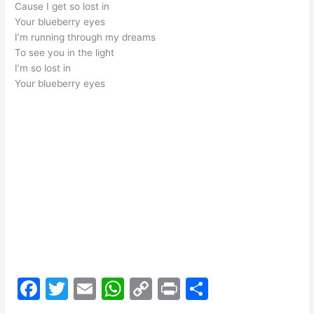
Cause I get so lost in
Your blueberry eyes
I’m running through my dreams
To see you in the light
I’m so lost in
Your blueberry eyes
F
T
E
W
C
Pr
S
a
w
m
h
o
in
h