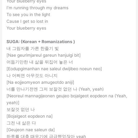
Your blueberry eyes
I’m running through my dreams
To see you in the light
Cause I get so lost in
Your blueberry eyes
SUGA: (Korean + Romanizations )
내 그림자를 가른 한줄기 빛
[Nae geurimjareul gareun hanjulgi bit]
어둡기만한 내 삶을 뒤집어 놓은 너
[Eodupgimanhan nae saleul dwijibeo noeun neo]
나 어쩌면 아무것도 아니지
[Na eojjeomyeon amugeotdo aniji]
너를 만나기전엔 그저 보잘것 없던 나 (Yeah, yeah)
[Neoreul mannagijeonen geujeo bojalgeot eopdeon na (Yeah,
yeah)]
보잘것 없던 나
[Bojalgeot eopdeon na]
그전 내 삶은 다
[Geujeon nae saleun da]
하루를 대충 때우기에 급급했었잖아 yeah