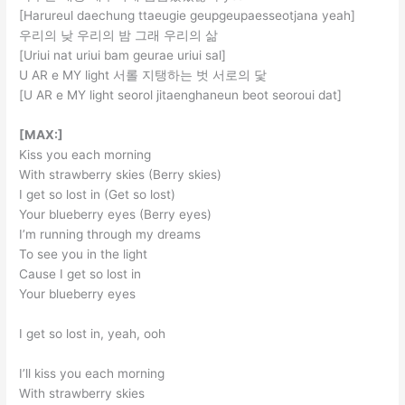
[Harureul daechung ttaeugie geupgeupaesseotjana yeah]
우리의 낮 우리의 밤 그래 우리의 삶
[Uriui nat uriui bam geurae uriui sal]
U AR e MY light 서롤 지탱하는 벗 서로의 닻
[U AR e MY light seorol jitaenghaneun beot seoroui dat]
[MAX:]
Kiss you each morning
With strawberry skies (Berry skies)
I get so lost in (Get so lost)
Your blueberry eyes (Berry eyes)
I’m running through my dreams
To see you in the light
Cause I get so lost in
Your blueberry eyes
I get so lost in, yeah, ooh
I’ll kiss you each morning
With strawberry skies