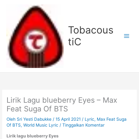
Lewati
ke
konten
Tobacous
tiC
Lirik Lagu blueberry Eyes – Max
Feat Suga Of BTS
Oleh
Sri Yesti Dabukke
/
15 April 2021
/
Lyric
,
Max Feat Suga
Of BTS
,
World Music Lyric
/
Tinggalkan Komentar
Lirik lagu blueberry Eyes