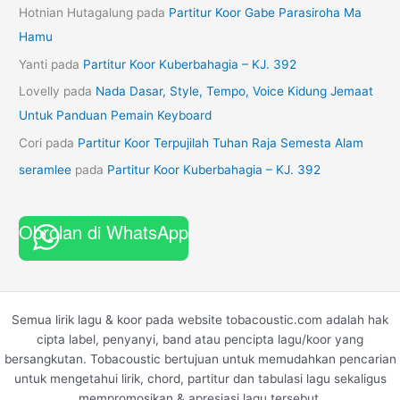
Hotnian Hutagalung
pada
Partitur Koor Gabe Parasiroha Ma
Hamu
Yanti
pada
Partitur Koor Kuberbahagia – KJ. 392
Lovelly
pada
Nada Dasar, Style, Tempo, Voice Kidung Jemaat
Untuk Panduan Pemain Keyboard
Cori
pada
Partitur Koor Terpujilah Tuhan Raja Semesta Alam
seramlee
pada
Partitur Koor Kuberbahagia – KJ. 392
Obrolan di WhatsApp
Semua lirik lagu & koor pada website tobacoustic.com adalah hak
cipta label, penyanyi, band atau pencipta lagu/koor yang
bersangkutan. Tobacoustic bertujuan untuk memudahkan pencarian
untuk mengetahui lirik, chord, partitur dan tabulasi lagu sekaligus
mempromosikan & apresiasi lagu tersebut.