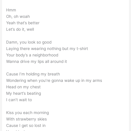
Hmm
Oh, oh woah
Yeah that’s better
Let’s do it, well
Damn, you look so good
Laying there wearing nothing but my t-shirt
Your body’s a neighborhood
Wanna drive my lips all around it
Cause I’m holding my breath
Wondering when you’re gonna wake up in my arms
Head on my chest
My heart’s beating
I can’t wait to
Kiss you each morning
With strawberry skies
Cause I get so lost in