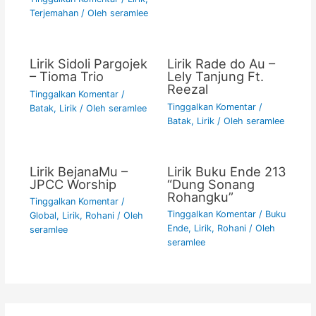
Terjemahan
/ Oleh
seramlee
Lirik Sidoli Pargojek
Lirik Rade do Au –
– Tioma Trio
Lely Tanjung Ft.
Reezal
Tinggalkan Komentar
/
Tinggalkan Komentar
/
Batak
,
Lirik
/ Oleh
seramlee
Batak
,
Lirik
/ Oleh
seramlee
Lirik BejanaMu –
Lirik Buku Ende 213
JPCC Worship
“Dung Sonang
Rohangku”
Tinggalkan Komentar
/
Tinggalkan Komentar
/
Buku
Global
,
Lirik
,
Rohani
/ Oleh
Ende
,
Lirik
,
Rohani
/ Oleh
seramlee
seramlee