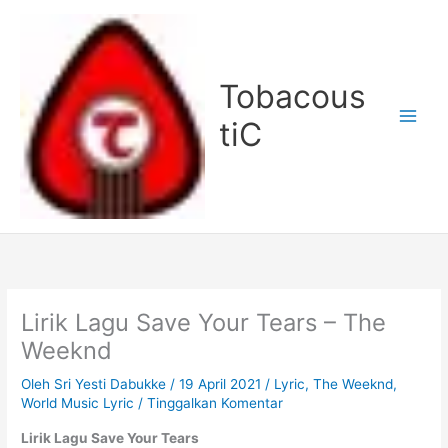
Lewati
ke
konten
Tobacous
tiC
Lirik Lagu Save Your Tears – The
Weeknd
Oleh
Sri Yesti Dabukke
/
19 April 2021
/
Lyric
,
The Weeknd
,
World Music Lyric
/
Tinggalkan Komentar
Lirik Lagu Save Your Tears