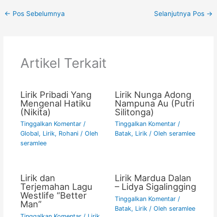
c
itt
ai
at
p
t
ar
←
Pos Sebelumnya
Selanjutnya Pos
→
e
er
l
s
y
e
b
A
Li
o
p
n
Artikel Terkait
o
p
k
k
Lirik Pribadi Yang
Lirik Nunga Adong
Mengenal Hatiku
Nampuna Au (Putri
(Nikita)
Silitonga)
Tinggalkan Komentar
/
Tinggalkan Komentar
/
Global
,
Lirik
,
Rohani
/ Oleh
Batak
,
Lirik
/ Oleh
seramlee
seramlee
Lirik dan
Lirik Mardua Dalan
Terjemahan Lagu
– Lidya Sigalingging
Westlife “Better
Tinggalkan Komentar
/
Man”
Batak
,
Lirik
/ Oleh
seramlee
Tinggalkan Komentar
/
Lirik
,