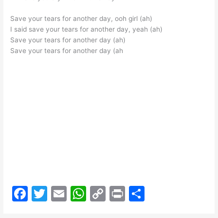
Save your tears for another day, ooh girl (ah)
I said save your tears for another day, yeah (ah)
Save your tears for another day (ah)
Save your tears for another day (ah
F
T
E
W
C
Pr
S
a
w
m
h
o
in
h