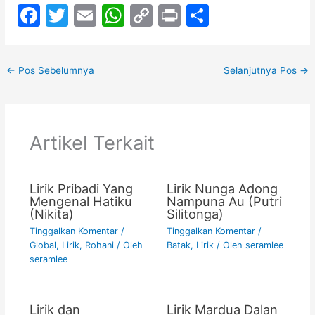
F
T
E
W
C
Pr
S
a
w
m
h
o
in
h
c
itt
ai
at
p
t
ar
←
Pos Sebelumnya
Selanjutnya Pos
→
e
er
l
s
y
e
b
A
Li
o
p
n
Artikel Terkait
o
p
k
k
Lirik Pribadi Yang
Lirik Nunga Adong
Mengenal Hatiku
Nampuna Au (Putri
(Nikita)
Silitonga)
Tinggalkan Komentar
/
Tinggalkan Komentar
/
Global
,
Lirik
,
Rohani
/ Oleh
Batak
,
Lirik
/ Oleh
seramlee
seramlee
Lirik dan
Lirik Mardua Dalan