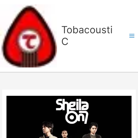
Lewati
ke
konten
Tobacousti
C