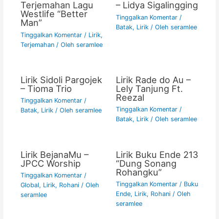
Terjemahan Lagu
– Lidya Sigalingging
Westlife “Better
Tinggalkan Komentar
/
Man”
Batak
,
Lirik
/ Oleh
seramlee
Tinggalkan Komentar
/
Lirik
,
Terjemahan
/ Oleh
seramlee
Lirik Sidoli Pargojek
Lirik Rade do Au –
– Tioma Trio
Lely Tanjung Ft.
Reezal
Tinggalkan Komentar
/
Tinggalkan Komentar
/
Batak
,
Lirik
/ Oleh
seramlee
Batak
,
Lirik
/ Oleh
seramlee
Lirik BejanaMu –
Lirik Buku Ende 213
JPCC Worship
“Dung Sonang
Rohangku”
Tinggalkan Komentar
/
Tinggalkan Komentar
/
Buku
Global
,
Lirik
,
Rohani
/ Oleh
Ende
,
Lirik
,
Rohani
/ Oleh
seramlee
seramlee