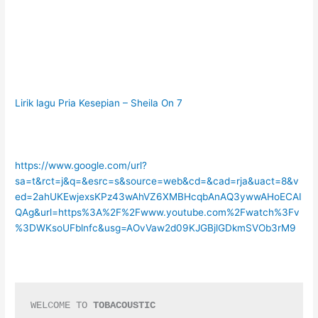
Lirik lagu Pria Kesepian – Sheila On 7
https://www.google.com/url?
sa=t&rct=j&q=&esrc=s&source=web&cd=&cad=rja&uact=8&v
ed=2ahUKEwjexsKPz43wAhVZ6XMBHcqbAnAQ3ywwAHoECAI
QAg&url=https%3A%2F%2Fwww.youtube.com%2Fwatch%3Fv
%3DWKsoUFblnfc&usg=AOvVaw2d09KJGBjlGDkmSVOb3rM9
WELCOME TO
 TOBACOUSTIC