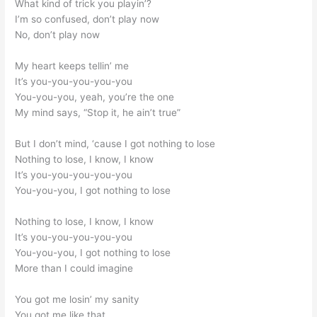
What kind of trick you playin’?
I’m so confused, don’t play now
No, don’t play now
My heart keeps tellin’ me
It’s you-you-you-you-you
You-you-you, yeah, you’re the one
My mind says, “Stop it, he ain’t true”
But I don’t mind, ‘cause I got nothing to lose
Nothing to lose, I know, I know
It’s you-you-you-you-you
You-you-you, I got nothing to lose
Nothing to lose, I know, I know
It’s you-you-you-you-you
You-you-you, I got nothing to lose
More than I could imagine
You got me losin’ my sanity
You got me like that