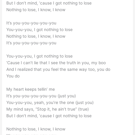
But I don’t mind, ‘cause I got nothing to lose
Nothing to lose, I know, I know
It’s you-you-you-you-you
You-you-you, I got nothing to lose
Nothing to lose, I know, I know
It’s you-you-you-you-you
You-you-you, I got nothing to lose
‘Cause I can’t lie that I see the truth in you, my boo
And I realized that you feel the same way too, you do
You do
My heart keeps tellin’ me
It’s you-you-you-you-you (just you)
You-you-you, yeah, you’re the one (just you)
My mind says, “Stop it, he ain’t true” (true)
But I don’t mind, ‘cause I got nothing to lose
Nothing to lose, I know, I know