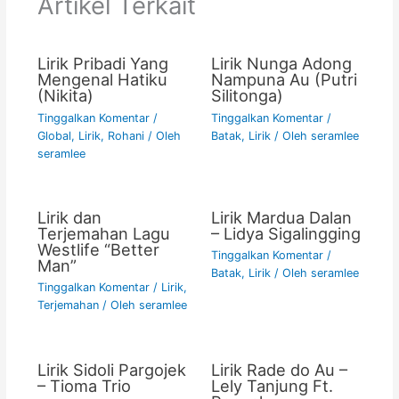
Artikel Terkait
o
p
k
k
Lirik Pribadi Yang
Lirik Nunga Adong
Mengenal Hatiku
Nampuna Au (Putri
(Nikita)
Silitonga)
Tinggalkan Komentar
/
Tinggalkan Komentar
/
Global
,
Lirik
,
Rohani
/ Oleh
Batak
,
Lirik
/ Oleh
seramlee
seramlee
Lirik dan
Lirik Mardua Dalan
Terjemahan Lagu
– Lidya Sigalingging
Westlife “Better
Tinggalkan Komentar
/
Man”
Batak
,
Lirik
/ Oleh
seramlee
Tinggalkan Komentar
/
Lirik
,
Terjemahan
/ Oleh
seramlee
Lirik Sidoli Pargojek
Lirik Rade do Au –
– Tioma Trio
Lely Tanjung Ft.