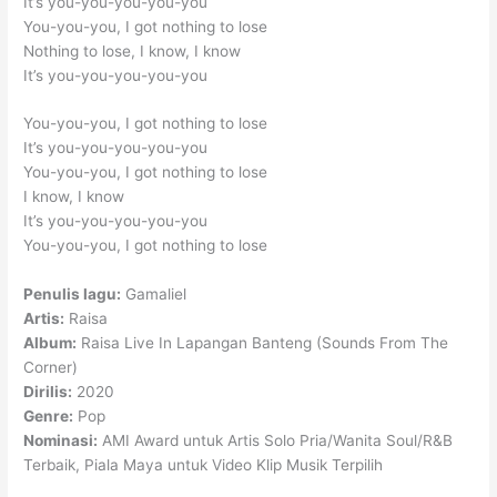
It’s you-you-you-you-you
You-you-you, I got nothing to lose
Nothing to lose, I know, I know
It’s you-you-you-you-you
You-you-you, I got nothing to lose
It’s you-you-you-you-you
You-you-you, I got nothing to lose
I know, I know
It’s you-you-you-you-you
You-you-you, I got nothing to lose
Penulis lagu:
Gamaliel
Artis:
Raisa
Album:
Raisa Live In Lapangan Banteng (Sounds From The
Corner)
Dirilis:
2020
Genre:
Pop
Nominasi:
AMI Award untuk Artis Solo Pria/Wanita Soul/R&B
Terbaik, Piala Maya untuk Video Klip Musik Terpilih