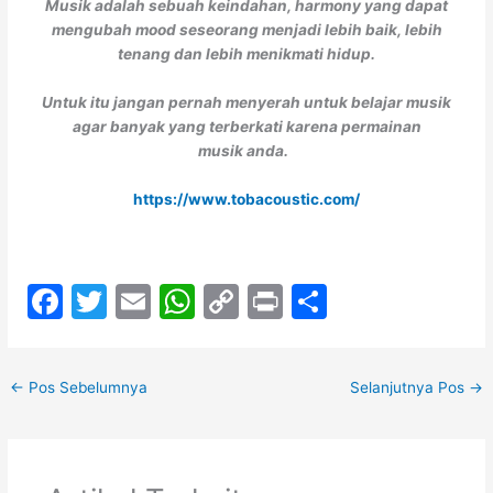
Musik adalah sebuah keindahan, harmony yang dapat
mengubah mood seseorang menjadi lebih baik, lebih
tenang dan lebih menikmati hidup.
Untuk itu jangan pernah menyerah untuk belajar musik
agar banyak yang terberkati karena permainan
musik anda.
https://www.tobacoustic.com/
F
T
E
W
C
Pr
S
a
w
m
h
o
in
h
c
itt
ai
at
p
t
ar
←
Pos Sebelumnya
Selanjutnya Pos
→
e
er
l
s
y
e
b
A
Li
o
p
n