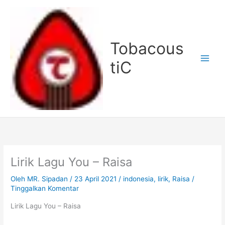
Lewati
ke
konten
Tobacous
tiC
Lirik Lagu You – Raisa
Oleh
MR. Sipadan
/
23 April 2021
/
indonesia
,
lirik
,
Raisa
/
Tinggalkan Komentar
Lirik Lagu You – Raisa