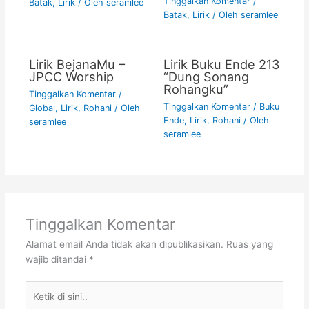
Tinggalkan Komentar
/
Batak
,
Lirik
/ Oleh
seramlee
Batak
,
Lirik
/ Oleh
seramlee
Lirik BejanaMu –
Lirik Buku Ende 213
JPCC Worship
“Dung Sonang
Rohangku”
Tinggalkan Komentar
/
Tinggalkan Komentar
/
Buku
Global
,
Lirik
,
Rohani
/ Oleh
Ende
,
Lirik
,
Rohani
/ Oleh
seramlee
seramlee
Tinggalkan Komentar
Alamat email Anda tidak akan dipublikasikan.
Ruas yang
wajib ditandai
*
Ketik
di