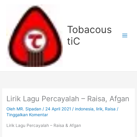
Lewati
ke
konten
Tobacous
tiC
Lirik Lagu Percayalah – Raisa, Afgan
Oleh
MR. Sipadan
/
24 April 2021
/
indonesia
,
lirik
,
Raisa
/
Tinggalkan Komentar
Lirik Lagu Percayalah – Raisa & Afgan