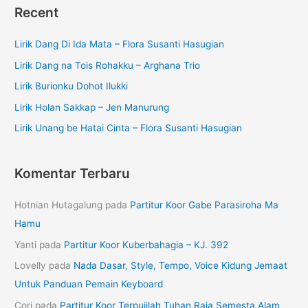
Recent
Lirik Dang Di Ida Mata – Flora Susanti Hasugian
Lirik Dang na Tois Rohakku – Arghana Trio
Lirik Burionku Dohot Ilukki
Lirik Holan Sakkap – Jen Manurung
Lirik Unang be Hatai Cinta – Flora Susanti Hasugian
Komentar Terbaru
Hotnian Hutagalung
pada
Partitur Koor Gabe Parasiroha Ma
Hamu
Yanti
pada
Partitur Koor Kuberbahagia – KJ. 392
Lovelly
pada
Nada Dasar, Style, Tempo, Voice Kidung Jemaat
Untuk Panduan Pemain Keyboard
Cori
pada
Partitur Koor Terpujilah Tuhan Raja Semesta Alam