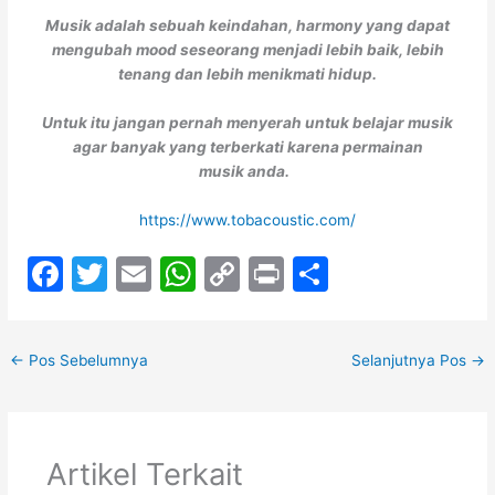
Musik adalah sebuah keindahan, harmony yang dapat
mengubah mood seseorang menjadi lebih baik, lebih
tenang dan lebih menikmati hidup.
Untuk itu jangan pernah menyerah untuk belajar musik
agar banyak yang terberkati karena permainan
musik anda.
https://www.tobacoustic.com/
F
T
E
W
C
Pr
S
a
w
m
h
o
in
h
c
itt
ai
at
p
t
ar
←
Pos Sebelumnya
Selanjutnya Pos
→
e
er
l
s
y
e
b
A
Li
o
p
n
Artikel Terkait
o
p
k