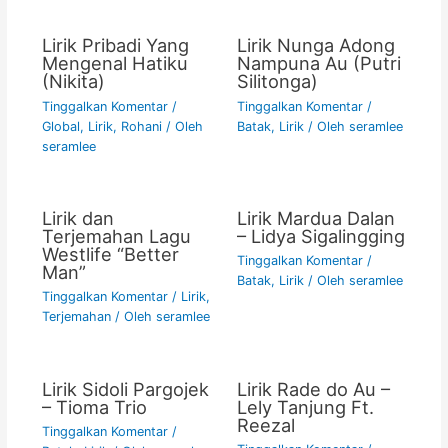
k
Lirik Pribadi Yang
Lirik Nunga Adong
Mengenal Hatiku
Nampuna Au (Putri
(Nikita)
Silitonga)
Tinggalkan Komentar
/
Tinggalkan Komentar
/
Global
,
Lirik
,
Rohani
/ Oleh
Batak
,
Lirik
/ Oleh
seramlee
seramlee
Lirik dan
Lirik Mardua Dalan
Terjemahan Lagu
– Lidya Sigalingging
Westlife “Better
Tinggalkan Komentar
/
Man”
Batak
,
Lirik
/ Oleh
seramlee
Tinggalkan Komentar
/
Lirik
,
Terjemahan
/ Oleh
seramlee
Lirik Sidoli Pargojek
Lirik Rade do Au –
– Tioma Trio
Lely Tanjung Ft.
Reezal
Tinggalkan Komentar
/