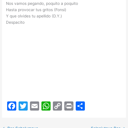
Nos vamos pegando, poquito a poquito
Hasta provocar tus gritos (Fonsi)
Y que olvides tu apellido (D.Y.)
Despacito
F
T
E
W
C
Pr
S
a
w
m
h
o
in
h
c
itt
ai
at
p
t
ar