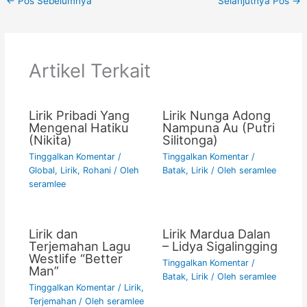
←
Pos Sebelumnya
Selanjutnya Pos
→
e
er
l
s
y
e
b
A
Li
o
p
n
Artikel Terkait
o
p
k
k
Lirik Pribadi Yang
Lirik Nunga Adong
Mengenal Hatiku
Nampuna Au (Putri
(Nikita)
Silitonga)
Tinggalkan Komentar
/
Tinggalkan Komentar
/
Global
,
Lirik
,
Rohani
/ Oleh
Batak
,
Lirik
/ Oleh
seramlee
seramlee
Lirik dan
Lirik Mardua Dalan
Terjemahan Lagu
– Lidya Sigalingging
Westlife “Better
Tinggalkan Komentar
/
Man”
Batak
,
Lirik
/ Oleh
seramlee
Tinggalkan Komentar
/
Lirik
,
Terjemahan
/ Oleh
seramlee