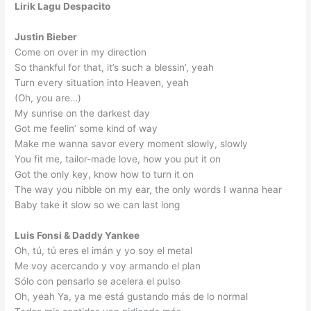
Lirik Lagu Despacito
Justin Bieber
Come on over in my direction
So thankful for that, it’s such a blessin’, yeah
Turn every situation into Heaven, yeah
(Oh, you are…)
My sunrise on the darkest day
Got me feelin’ some kind of way
Make me wanna savor every moment slowly, slowly
You fit me, tailor-made love, how you put it on
Got the only key, know how to turn it on
The way you nibble on my ear, the only words I wanna hear
Baby take it slow so we can last long
Luis Fonsi & Daddy Yankee
Oh, tú, tú eres el imán y yo soy el metal
Me voy acercando y voy armando el plan
Sólo con pensarlo se acelera el pulso
Oh, yeah Ya, ya me está gustando más de lo normal