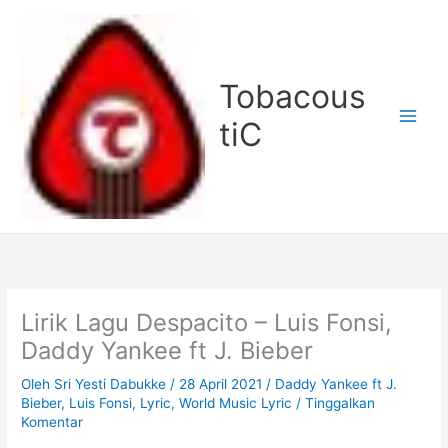
Lewati
ke
konten
Tobacous
tiC
Lirik Lagu Despacito – Luis Fonsi,
Daddy Yankee ft J. Bieber
Oleh
Sri Yesti Dabukke
/
28 April 2021
/
Daddy Yankee ft J.
Bieber
,
Luis Fonsi
,
Lyric
,
World Music Lyric
/
Tinggalkan
Komentar