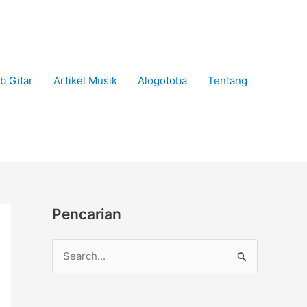
b Gitar
Artikel Musik
Alogotoba
Tentang
Pencarian
C
a
r