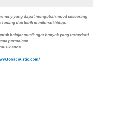
harmony yang dapat mengubah mood seseorang
ih tenang dan lebih menikmati hidup.
ntuk belajar musik agar banyak yang terberkati
rena permainan
musik anda.
www.tobacoustic.com/
S
h
ar