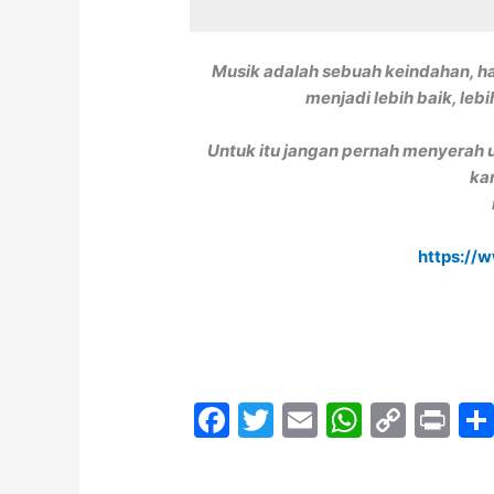
Musik adalah sebuah keindahan, 
menjadi lebih baik, leb
Untuk itu jangan pernah menyerah u
ka
https://
F
T
E
W
C
Pr
a
w
m
h
o
in
c
itt
ai
at
p
t