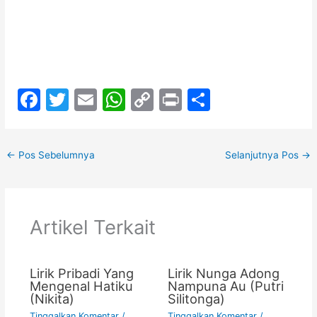
F
T
E
W
C
Pr
S
a
w
m
h
o
in
h
c
itt
ai
at
p
t
ar
←
Pos Sebelumnya
Selanjutnya Pos
→
e
er
l
s
y
e
b
A
Li
o
p
n
Artikel Terkait
o
p
k
k
Lirik Pribadi Yang
Lirik Nunga Adong
Mengenal Hatiku
Nampuna Au (Putri
(Nikita)
Silitonga)
Tinggalkan Komentar
/
Tinggalkan Komentar
/