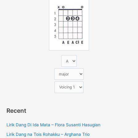
u
n
t
u
k
:
Recent
Lirik Dang Di Ida Mata – Flora Susanti Hasugian
Lirik Dang na Tois Rohakku – Arghana Trio