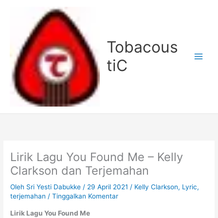
Lewati
ke
konten
Tobacous
tiC
Lirik Lagu You Found Me – Kelly
Clarkson dan Terjemahan
Oleh
Sri Yesti Dabukke
/
29 April 2021
/
Kelly Clarkson
,
Lyric
,
terjemahan
/
Tinggalkan Komentar
Lirik Lagu You Found Me