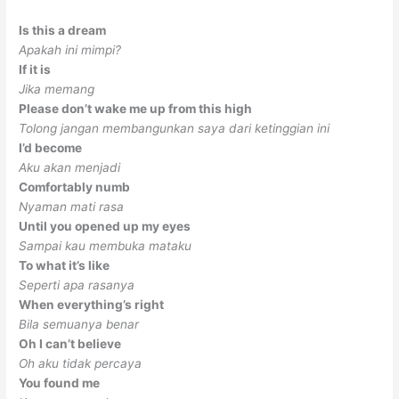
Is this a dream
Apakah ini mimpi?
If it is
Jika memang
Please don’t wake me up from this high
Tolong jangan membangunkan saya dari ketinggian ini
I’d become
Aku akan menjadi
Comfortably numb
Nyaman mati rasa
Until you opened up my eyes
Sampai kau membuka mataku
To what it’s like
Seperti apa rasanya
When everything’s right
Bila semuanya benar
Oh I can’t believe
Oh aku tidak percaya
You found me