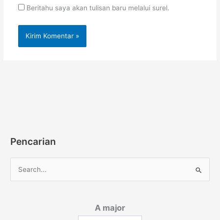
Beritahu saya akan tulisan baru melalui surel.
Pencarian
C
a
r
A major
i