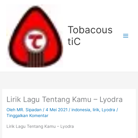
Lewati
ke
konten
Tobacous
tiC
Lirik Lagu Tentang Kamu – Lyodra
Oleh
MR. Sipadan
/
4 Mei 2021
/
indonesia
,
lirik
,
Lyodra
/
Tinggalkan Komentar
Lirik Lagu Tentang Kamu – Lyodra