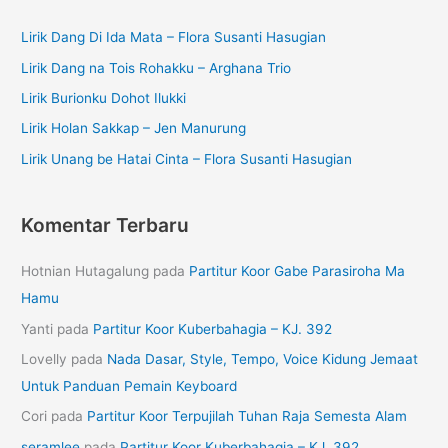
Lirik Dang Di Ida Mata – Flora Susanti Hasugian
Lirik Dang na Tois Rohakku – Arghana Trio
Lirik Burionku Dohot Ilukki
Lirik Holan Sakkap – Jen Manurung
Lirik Unang be Hatai Cinta – Flora Susanti Hasugian
Komentar Terbaru
Hotnian Hutagalung
pada
Partitur Koor Gabe Parasiroha Ma
Hamu
Yanti
pada
Partitur Koor Kuberbahagia – KJ. 392
Lovelly
pada
Nada Dasar, Style, Tempo, Voice Kidung Jemaat
Untuk Panduan Pemain Keyboard
Cori
pada
Partitur Koor Terpujilah Tuhan Raja Semesta Alam
seramlee
pada
Partitur Koor Kuberbahagia – KJ. 392