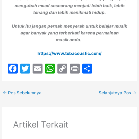
mengubah mood seseorang menjadi lebih baik, lebih
tenang dan lebih menikmati hidup.
Untuk itu jangan pernah menyerah untuk belajar musik
agar banyak yang terberkati karena permainan
musik anda.
https://www.tobacoustic.com/
F
T
E
W
C
Pr
S
a
w
m
h
o
in
h
c
itt
ai
at
p
t
ar
←
Pos Sebelumnya
Selanjutnya Pos
→
e
er
l
s
y
e
b
A
Li
o
p
n
Artikel Terkait
o
p
k
k