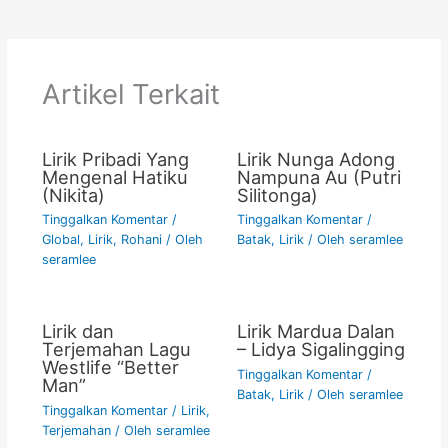
e
er
l
s
y
e
b
A
Li
o
p
n
Artikel Terkait
o
p
k
k
Lirik Pribadi Yang
Lirik Nunga Adong
Mengenal Hatiku
Nampuna Au (Putri
(Nikita)
Silitonga)
Tinggalkan Komentar
/
Tinggalkan Komentar
/
Global
,
Lirik
,
Rohani
/ Oleh
Batak
,
Lirik
/ Oleh
seramlee
seramlee
Lirik dan
Lirik Mardua Dalan
Terjemahan Lagu
– Lidya Sigalingging
Westlife “Better
Tinggalkan Komentar
/
Man”
Batak
,
Lirik
/ Oleh
seramlee
Tinggalkan Komentar
/
Lirik
,
Terjemahan
/ Oleh
seramlee