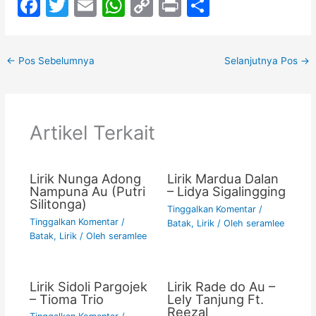
F
T
E
W
C
Pr
S
a
w
m
h
o
in
h
c
itt
ai
at
p
t
ar
←
Pos Sebelumnya
Selanjutnya Pos
→
e
er
l
s
y
e
b
A
Li
o
p
n
Artikel Terkait
o
p
k
k
Lirik Nunga Adong
Lirik Mardua Dalan
Nampuna Au (Putri
– Lidya Sigalingging
Silitonga)
Tinggalkan Komentar
/
Tinggalkan Komentar
/
Batak
,
Lirik
/ Oleh
seramlee
Batak
,
Lirik
/ Oleh
seramlee
Lirik Sidoli Pargojek
Lirik Rade do Au –
– Tioma Trio
Lely Tanjung Ft.
Reezal