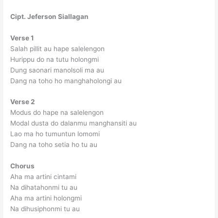
Cipt. Jeferson Siallagan
Verse 1
Salah pillit au hape salelengon
Hurippu do na tutu holongmi
Dung saonari manolsoli ma au
Dang na toho ho manghaholongi au
Verse 2
Modus do hape na salelengon
Modal dusta do dalanmu manghansiti au
Lao ma ho tumuntun lomomi
Dang na toho setia ho tu au
Chorus
Aha ma artini cintami
Na dihatahonmi tu au
Aha ma artini holongmi
Na dihusiphonmi tu au