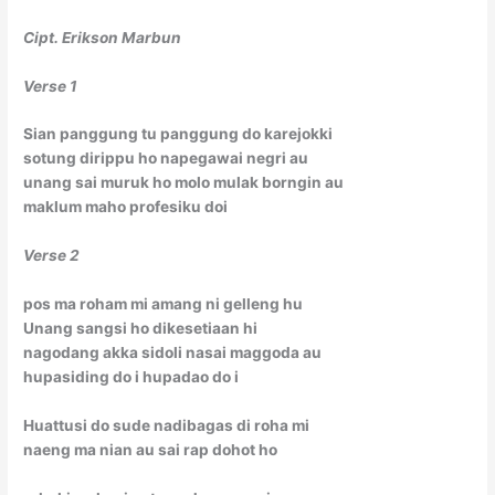
Cipt. Erikson Marbun
Verse 1
Sian panggung tu panggung do karejokki
sotung dirippu ho napegawai negri au
unang sai muruk ho molo mulak borngin au
maklum maho profesiku doi
Verse 2
pos ma roham mi amang ni gelleng hu
Unang sangsi ho dikesetiaan hi
nagodang akka sidoli nasai maggoda au
hupasiding do i hupadao do i
Huattusi do sude nadibagas di roha mi
naeng ma nian au sai rap dohot ho