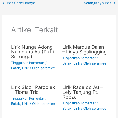
←
Pos Sebelumnya
Selanjutnya Pos
→
e
er
l
s
y
e
b
A
Li
o
p
n
Artikel Terkait
o
p
k
k
Lirik Nunga Adong
Lirik Mardua Dalan
Nampuna Au (Putri
– Lidya Sigalingging
Silitonga)
Tinggalkan Komentar
/
Tinggalkan Komentar
/
Batak
,
Lirik
/ Oleh
seramlee
Batak
,
Lirik
/ Oleh
seramlee
Lirik Sidoli Pargojek
Lirik Rade do Au –
– Tioma Trio
Lely Tanjung Ft.
Reezal
Tinggalkan Komentar
/
Tinggalkan Komentar
/
Batak
,
Lirik
/ Oleh
seramlee
Batak
,
Lirik
/ Oleh
seramlee