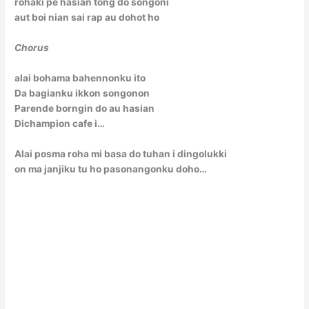
rohaki pe hasian tong do songoni
aut boi nian sai rap au dohot ho
Chorus
alai bohama bahennonku ito
Da bagianku ikkon songonon
Parende borngin do au hasian
Dichampion cafe i…
Alai posma roha mi basa do tuhan i dingolukki
on ma janjiku tu ho pasonangonku doho…