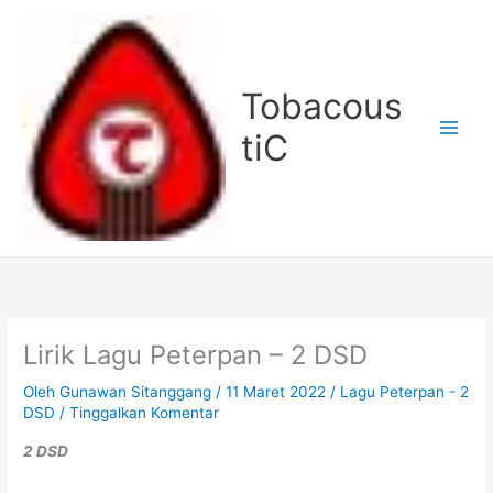
Lewati
ke
konten
Tobacous
tiC
Lirik Lagu Peterpan – 2 DSD
Oleh
Gunawan Sitanggang
/
11 Maret 2022
/
Lagu Peterpan - 2
DSD
/
Tinggalkan Komentar
2 DSD