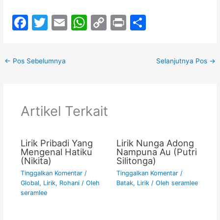
F
T
E
W
C
Pr
S
a
w
m
h
o
in
h
c
itt
ai
at
p
t
ar
←
Pos Sebelumnya
Selanjutnya Pos
→
e
er
l
s
y
e
b
A
Li
o
p
n
Artikel Terkait
o
p
k
k
Lirik Pribadi Yang
Lirik Nunga Adong
Mengenal Hatiku
Nampuna Au (Putri
(Nikita)
Silitonga)
Tinggalkan Komentar
/
Tinggalkan Komentar
/
Global
,
Lirik
,
Rohani
/ Oleh
Batak
,
Lirik
/ Oleh
seramlee
seramlee