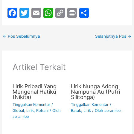
F
T
E
W
C
Pr
S
a
w
m
h
o
in
h
c
itt
ai
at
p
t
ar
←
Pos Sebelumnya
Selanjutnya Pos
→
e
er
l
s
y
e
b
A
Li
o
p
n
Artikel Terkait
o
p
k
k
Lirik Pribadi Yang
Lirik Nunga Adong
Mengenal Hatiku
Nampuna Au (Putri
(Nikita)
Silitonga)
Tinggalkan Komentar
/
Tinggalkan Komentar
/
Global
,
Lirik
,
Rohani
/ Oleh
Batak
,
Lirik
/ Oleh
seramlee
seramlee