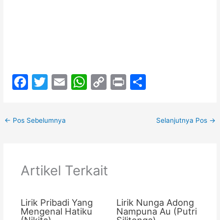
F
T
E
W
C
Pr
S
a
w
m
h
o
in
h
c
itt
ai
at
p
t
ar
←
Pos Sebelumnya
Selanjutnya Pos
→
e
er
l
s
y
e
b
A
Li
o
p
n
Artikel Terkait
o
p
k
k
Lirik Pribadi Yang
Lirik Nunga Adong
Mengenal Hatiku
Nampuna Au (Putri