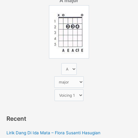
A major
i
u
n
t
u
k
:
Recent
Lirik Dang Di Ida Mata – Flora Susanti Hasugian