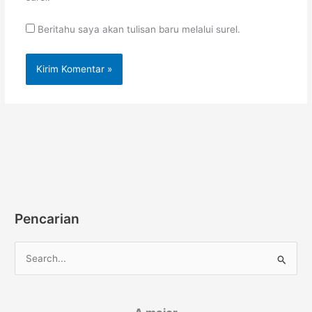
Beritahu saya akan tulisan baru melalui surel.
Pencarian
C
a
r