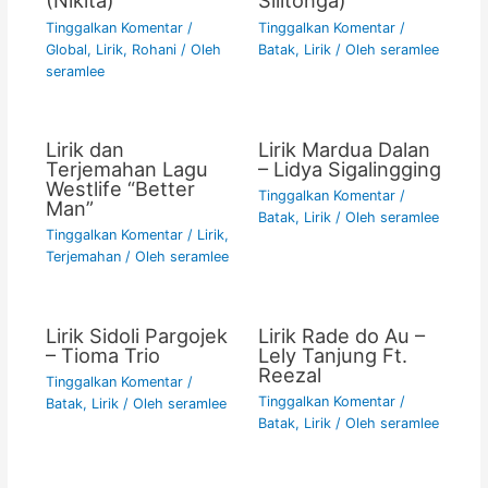
(Nikita)
Silitonga)
Tinggalkan Komentar
/
Tinggalkan Komentar
/
Global
,
Lirik
,
Rohani
/ Oleh
Batak
,
Lirik
/ Oleh
seramlee
seramlee
Lirik dan
Lirik Mardua Dalan
Terjemahan Lagu
– Lidya Sigalingging
Westlife “Better
Tinggalkan Komentar
/
Man”
Batak
,
Lirik
/ Oleh
seramlee
Tinggalkan Komentar
/
Lirik
,
Terjemahan
/ Oleh
seramlee
Lirik Sidoli Pargojek
Lirik Rade do Au –
– Tioma Trio
Lely Tanjung Ft.
Reezal
Tinggalkan Komentar
/
Tinggalkan Komentar
/
Batak
,
Lirik
/ Oleh
seramlee
Batak
,
Lirik
/ Oleh
seramlee