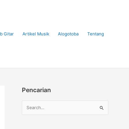
b Gitar
Artikel Musik
Alogotoba
Tentang
Pencarian
C
a
r