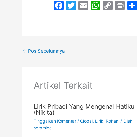
F
T
E
W
C
Pr
a
w
m
h
o
in
c
itt
ai
at
p
t
e
er
l
s
y
b
A
Li
←
Pos Sebelumnya
o
p
n
o
p
k
k
Artikel Terkait
Lirik Pribadi Yang Mengenal Hatiku
(Nikita)
Tinggalkan Komentar
/
Global
,
Lirik
,
Rohani
/ Oleh
seramlee