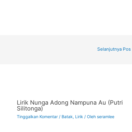
S
h
ar
e
Selanjutnya Pos
Lirik Nunga Adong Nampuna Au (Putri
Silitonga)
Tinggalkan Komentar
/
Batak
,
Lirik
/ Oleh
seramlee