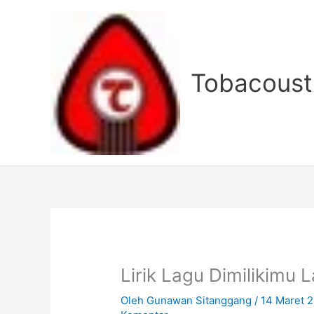
Lewati
ke
konten
Tobacoust
Lirik Lagu Dimilikimu 
Oleh
Gunawan Sitanggang
/
14 Maret 