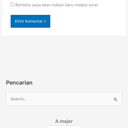
Beritahu saya akan tulisan baru melalui surel.
Pencarian
C
a
r
A major
i