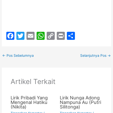
F
T
E
W
C
Pr
S
a
w
m
h
o
in
h
c
itt
ai
at
p
t
ar
←
Pos Sebelumnya
Selanjutnya Pos
→
e
er
l
s
y
e
b
A
Li
o
p
n
Artikel Terkait
o
p
k
k
Lirik Pribadi Yang
Lirik Nunga Adong
Mengenal Hatiku
Nampuna Au (Putri
(Nikita)
Silitonga)