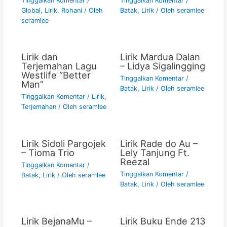
Tinggalkan Komentar
/
Tinggalkan Komentar
/
Global
,
Lirik
,
Rohani
/ Oleh
Batak
,
Lirik
/ Oleh
seramlee
seramlee
Lirik dan
Lirik Mardua Dalan
Terjemahan Lagu
– Lidya Sigalingging
Westlife “Better
Tinggalkan Komentar
/
Man”
Batak
,
Lirik
/ Oleh
seramlee
Tinggalkan Komentar
/
Lirik
,
Terjemahan
/ Oleh
seramlee
Lirik Sidoli Pargojek
Lirik Rade do Au –
– Tioma Trio
Lely Tanjung Ft.
Reezal
Tinggalkan Komentar
/
Tinggalkan Komentar
/
Batak
,
Lirik
/ Oleh
seramlee
Batak
,
Lirik
/ Oleh
seramlee
Lirik BejanaMu –
Lirik Buku Ende 213