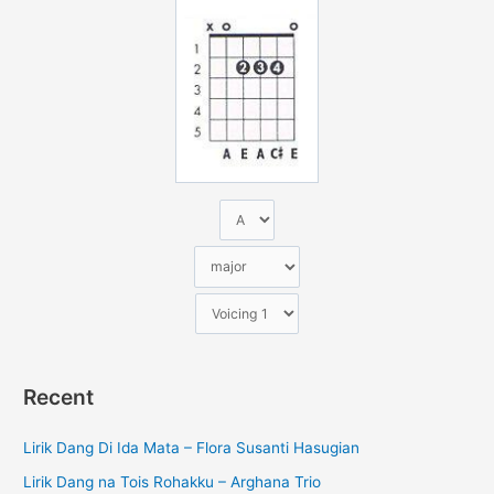
u
n
t
u
k
:
Recent
Lirik Dang Di Ida Mata – Flora Susanti Hasugian
Lirik Dang na Tois Rohakku – Arghana Trio