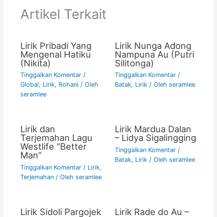
o
p
n
Artikel Terkait
o
p
k
k
Lirik Pribadi Yang
Lirik Nunga Adong
Mengenal Hatiku
Nampuna Au (Putri
(Nikita)
Silitonga)
Tinggalkan Komentar
/
Tinggalkan Komentar
/
Global
,
Lirik
,
Rohani
/ Oleh
Batak
,
Lirik
/ Oleh
seramlee
seramlee
Lirik dan
Lirik Mardua Dalan
Terjemahan Lagu
– Lidya Sigalingging
Westlife “Better
Tinggalkan Komentar
/
Man”
Batak
,
Lirik
/ Oleh
seramlee
Tinggalkan Komentar
/
Lirik
,
Terjemahan
/ Oleh
seramlee
Lirik Sidoli Pargojek
Lirik Rade do Au –