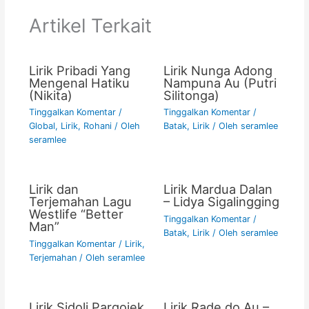
o
p
n
Artikel Terkait
o
p
k
k
Lirik Pribadi Yang
Lirik Nunga Adong
Mengenal Hatiku
Nampuna Au (Putri
(Nikita)
Silitonga)
Tinggalkan Komentar
/
Tinggalkan Komentar
/
Global
,
Lirik
,
Rohani
/ Oleh
Batak
,
Lirik
/ Oleh
seramlee
seramlee
Lirik dan
Lirik Mardua Dalan
Terjemahan Lagu
– Lidya Sigalingging
Westlife “Better
Tinggalkan Komentar
/
Man”
Batak
,
Lirik
/ Oleh
seramlee
Tinggalkan Komentar
/
Lirik
,
Terjemahan
/ Oleh
seramlee
Lirik Sidoli Pargojek
Lirik Rade do Au –