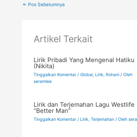
←
Pos Sebelumnya
o
p
n
o
p
k
k
Artikel Terkait
Lirik Pribadi Yang Mengenal Hatiku
(Nikita)
Tinggalkan Komentar
/
Global
,
Lirik
,
Rohani
/ Oleh
seramlee
Lirik dan Terjemahan Lagu Westlife
“Better Man”
Tinggalkan Komentar
/
Lirik
,
Terjemahan
/ Oleh
ser