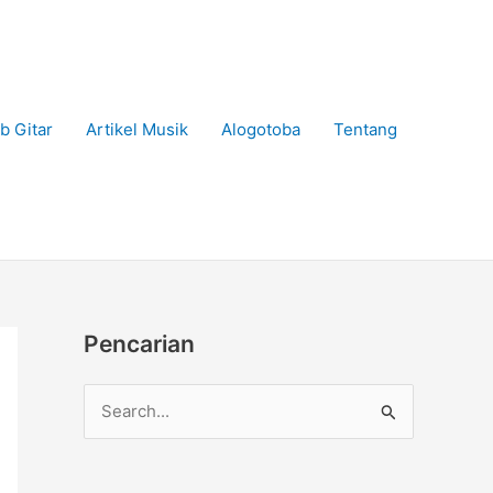
b Gitar
Artikel Musik
Alogotoba
Tentang
Pencarian
C
a
r