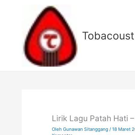
Lewati
ke
konten
Tobacoust
Lirik Lagu Patah Hati 
Oleh
Gunawan Sitanggang
/
18 Maret 