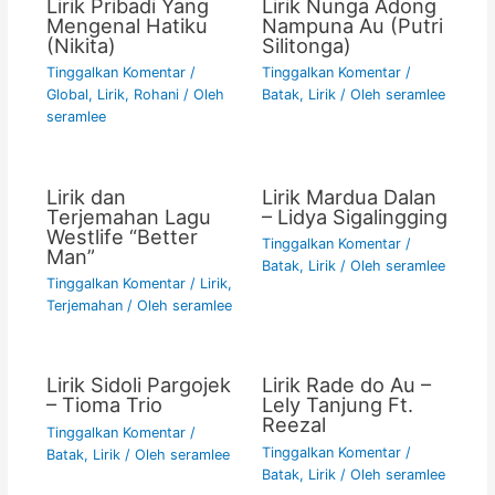
Lirik Pribadi Yang
Lirik Nunga Adong
Mengenal Hatiku
Nampuna Au (Putri
(Nikita)
Silitonga)
Tinggalkan Komentar
/
Tinggalkan Komentar
/
Global
,
Lirik
,
Rohani
/ Oleh
Batak
,
Lirik
/ Oleh
seramlee
seramlee
Lirik dan
Lirik Mardua Dalan
Terjemahan Lagu
– Lidya Sigalingging
Westlife “Better
Tinggalkan Komentar
/
Man”
Batak
,
Lirik
/ Oleh
seramlee
Tinggalkan Komentar
/
Lirik
,
Terjemahan
/ Oleh
seramlee
Lirik Sidoli Pargojek
Lirik Rade do Au –
– Tioma Trio
Lely Tanjung Ft.
Reezal
Tinggalkan Komentar
/
Tinggalkan Komentar
/
Batak
,
Lirik
/ Oleh
seramlee
Batak
,
Lirik
/ Oleh
seramlee