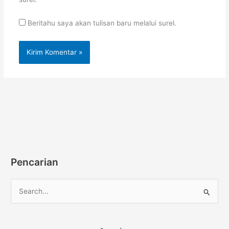
Beritahu saya akan tulisan baru melalui surel.
Pencarian
C
a
r