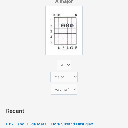
A major
i
u
n
t
u
k
:
Recent
Lirik Dang Di Ida Mata – Flora Susanti Hasugian