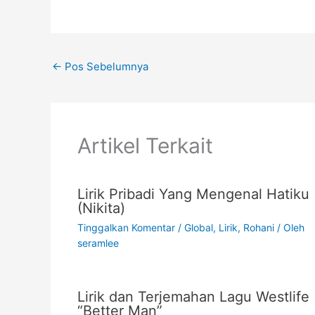
c
itt
ai
at
p
t
e
er
l
s
y
b
A
Li
←
Pos Sebelumnya
o
p
n
o
p
k
k
Artikel Terkait
Lirik Pribadi Yang Mengenal Hatiku
(Nikita)
Tinggalkan Komentar
/
Global
,
Lirik
,
Rohani
/ Oleh
seramlee
Lirik dan Terjemahan Lagu Westlife
“Better Man”