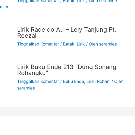
Tinggalkan Komentar
/
Batak
,
Lirik
/ Oleh
seramlee
amlee
Lirik Rade do Au – Lely Tanjung Ft.
Reezal
Tinggalkan Komentar
/
Batak
,
Lirik
/ Oleh
seramlee
Lirik Buku Ende 213 “Dung Sonang
Rohangku”
Tinggalkan Komentar
/
Buku Ende
,
Lirik
,
Rohani
/ Oleh
seramlee