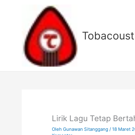
Lewati
ke
konten
Tobacoust
Lirik Lagu Tetap Berta
Oleh
Gunawan Sitanggang
/
18 Maret 