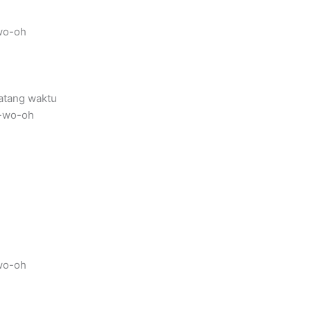
 wo-oh
atang waktu
o-wo-oh
 wo-oh