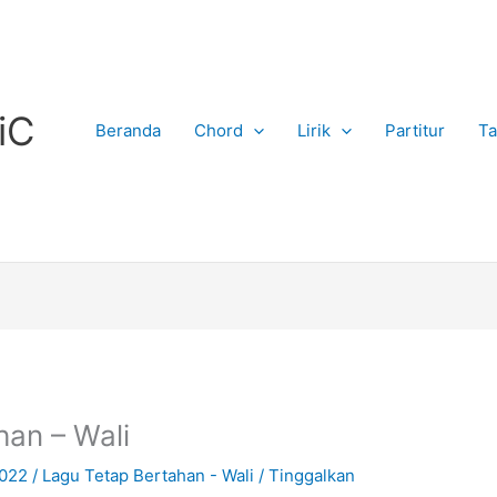
iC
Beranda
Chord
Lirik
Partitur
Ta
han – Wali
2022
/
Lagu Tetap Bertahan - Wali
/
Tinggalkan