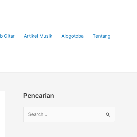
b Gitar
Artikel Musik
Alogotoba
Tentang
Pencarian
C
a
r