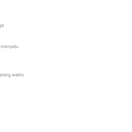
ga
a menyatu
atang waktu