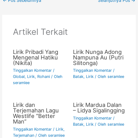
←
Pos Sebelumnya
Selanjutnya Pos
→
e
er
l
s
y
e
b
A
Li
o
p
n
Artikel Terkait
o
p
k
k
Lirik Pribadi Yang
Lirik Nunga Adong
Mengenal Hatiku
Nampuna Au (Putri
(Nikita)
Silitonga)
Tinggalkan Komentar
/
Tinggalkan Komentar
/
Global
,
Lirik
,
Rohani
/ Oleh
Batak
,
Lirik
/ Oleh
seramlee
seramlee
Lirik dan
Lirik Mardua Dalan
Terjemahan Lagu
– Lidya Sigalingging
Westlife “Better
Tinggalkan Komentar
/
Man”
Batak
,
Lirik
/ Oleh
seramlee
Tinggalkan Komentar
/
Lirik
,
Terjemahan
/ Oleh
seramlee