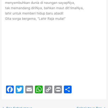
menyembuhkan dunia di naungan sayapNya,
tak memandang diriNya, bahkan maut dit’rimaNya,
lahir untuk memberi hidup baru abadi!
Gita sorga bergema, “Lahir Raja mulia!”
F
T
E
W
C
Pr
S
a
w
m
h
o
in
h
c
itt
ai
at
p
t
ar