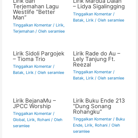
Lirik dan
Lirik Mardua Dalan
Terjemahan Lagu
– Lidya Sigalingging
Westlife “Better
Tinggalkan Komentar
/
Man”
Batak
,
Lirik
/ Oleh
seramlee
Tinggalkan Komentar
/
Lirik
,
Terjemahan
/ Oleh
seramlee
Lirik Sidoli Pargojek
Lirik Rade do Au –
– Tioma Trio
Lely Tanjung Ft.
Reezal
Tinggalkan Komentar
/
Tinggalkan Komentar
/
Batak
,
Lirik
/ Oleh
seramlee
Batak
,
Lirik
/ Oleh
seramlee
Lirik BejanaMu –
Lirik Buku Ende 213
JPCC Worship
“Dung Sonang
Rohangku”
Tinggalkan Komentar
/
Tinggalkan Komentar
/
Buku
Global
,
Lirik
,
Rohani
/ Oleh
Ende
,
Lirik
,
Rohani
/ Oleh
seramlee
seramlee