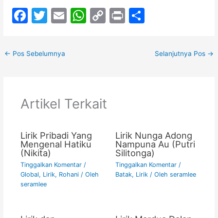
F
T
E
W
C
Pr
S
a
w
m
h
o
in
h
c
itt
ai
at
p
t
ar
←
Pos Sebelumnya
Selanjutnya Pos
→
e
er
l
s
y
e
b
A
Li
o
p
n
Artikel Terkait
o
p
k
k
Lirik Pribadi Yang
Lirik Nunga Adong
Mengenal Hatiku
Nampuna Au (Putri
(Nikita)
Silitonga)
Tinggalkan Komentar
/
Tinggalkan Komentar
/
Global
,
Lirik
,
Rohani
/ Oleh
Batak
,
Lirik
/ Oleh
seramlee
seramlee