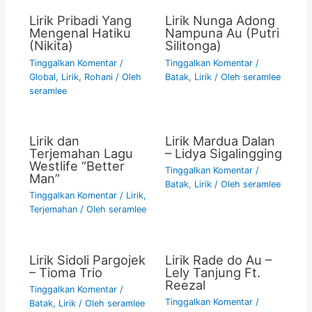
k
Lirik Pribadi Yang
Lirik Nunga Adong
Mengenal Hatiku
Nampuna Au (Putri
(Nikita)
Silitonga)
Tinggalkan Komentar
/
Tinggalkan Komentar
/
Global
,
Lirik
,
Rohani
/ Oleh
Batak
,
Lirik
/ Oleh
seramlee
seramlee
Lirik dan
Lirik Mardua Dalan
Terjemahan Lagu
– Lidya Sigalingging
Westlife “Better
Tinggalkan Komentar
/
Man”
Batak
,
Lirik
/ Oleh
seramlee
Tinggalkan Komentar
/
Lirik
,
Terjemahan
/ Oleh
seramlee
Lirik Sidoli Pargojek
Lirik Rade do Au –
– Tioma Trio
Lely Tanjung Ft.
Reezal
Tinggalkan Komentar
/
Tinggalkan Komentar
/
Batak
,
Lirik
/ Oleh
seramlee