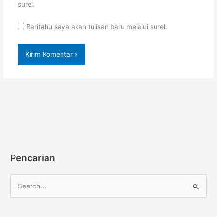
surel.
Beritahu saya akan tulisan baru melalui surel.
Pencarian
C
a
r