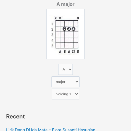
A major
i
u
n
t
u
k
:
Recent
Lirik Dang Di Ida Mata – Flora Susanti Hasugian