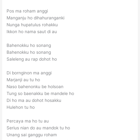
Pos ma roham anggi
Manganju ho dihahuranganki
Nunga hupatulus rohakku
Ikkon ho nama saut di au
Bahenokku ho sonang
Bahenokku ho sonang
Saleleng au rap dohot ho
Di bornginon ma anggi
Marjanji au tu ho
Naso bahenonku be holsoan
Tung so baenakku be mandele ho
Di ho ma au dohot hosakku
Hulehon tu ho
Percaya ma ho tu au
Serius nian do au mandok tu ho
Unang sai ganggu roham