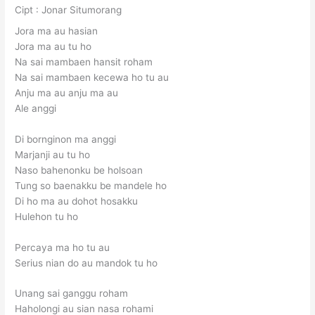
Cipt : Jonar Situmorang
Jora ma au hasian
Jora ma au tu ho
Na sai mambaen hansit roham
Na sai mambaen kecewa ho tu au
Anju ma au anju ma au
Ale anggi
Di bornginon ma anggi
Marjanji au tu ho
Naso bahenonku be holsoan
Tung so baenakku be mandele ho
Di ho ma au dohot hosakku
Hulehon tu ho
Percaya ma ho tu au
Serius nian do au mandok tu ho
Unang sai ganggu roham
Haholongi au sian nasa rohami