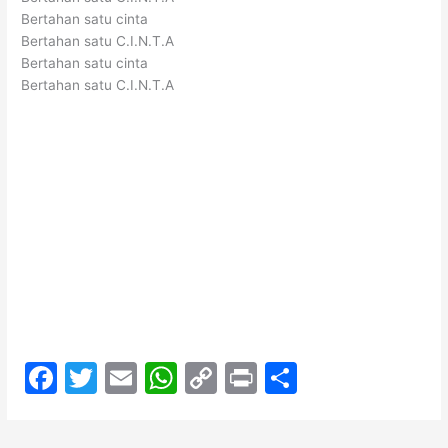
Bertahan satu cinta
Bertahan satu C.I.N.T.A
Bertahan satu cinta
Bertahan satu C.I.N.T.A
F
T
E
W
C
Pr
S
a
w
m
h
o
in
h
c
itt
ai
at
p
t
ar