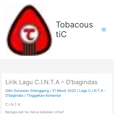
Lewati
ke
konten
Tobacous
tiC
Lirik Lagu C.I.N.T.A – D’bagindas
Oleh
Gunawan Sitanggang
/
21 Maret 2022
/
Lagu C.I.N.T.A -
D'bagindas
/
Tinggalkan Komentar
C.I.N.T.A
Berapa kali ‘ku harus katakan cinta?