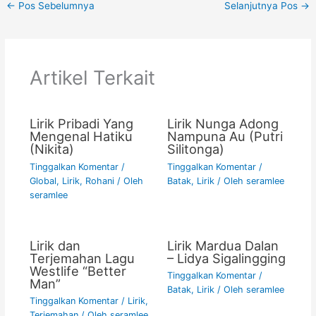
←
Pos Sebelumnya
Selanjutnya Pos
→
e
er
l
s
y
e
b
A
Li
o
p
n
Artikel Terkait
o
p
k
k
Lirik Pribadi Yang
Lirik Nunga Adong
Mengenal Hatiku
Nampuna Au (Putri
(Nikita)
Silitonga)
Tinggalkan Komentar
/
Tinggalkan Komentar
/
Global
,
Lirik
,
Rohani
/ Oleh
Batak
,
Lirik
/ Oleh
seramlee
seramlee
Lirik dan
Lirik Mardua Dalan
Terjemahan Lagu
– Lidya Sigalingging
Westlife “Better
Tinggalkan Komentar
/
Man”
Batak
,
Lirik
/ Oleh
seramlee
Tinggalkan Komentar
/
Lirik
,
Terjemahan
/ Oleh
seramlee