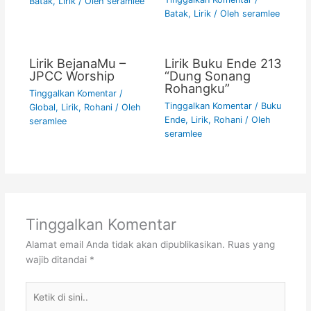
Batak
,
Lirik
/ Oleh
seramlee
Batak
,
Lirik
/ Oleh
seramlee
Lirik BejanaMu –
Lirik Buku Ende 213
JPCC Worship
“Dung Sonang
Rohangku”
Tinggalkan Komentar
/
Tinggalkan Komentar
/
Buku
Global
,
Lirik
,
Rohani
/ Oleh
Ende
,
Lirik
,
Rohani
/ Oleh
seramlee
seramlee
Tinggalkan Komentar
Alamat email Anda tidak akan dipublikasikan.
Ruas yang
wajib ditandai
*
Ketik
di