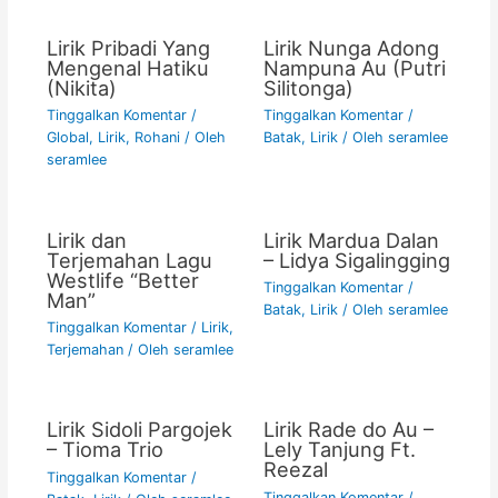
k
Lirik Pribadi Yang
Lirik Nunga Adong
Mengenal Hatiku
Nampuna Au (Putri
(Nikita)
Silitonga)
Tinggalkan Komentar
/
Tinggalkan Komentar
/
Global
,
Lirik
,
Rohani
/ Oleh
Batak
,
Lirik
/ Oleh
seramlee
seramlee
Lirik dan
Lirik Mardua Dalan
Terjemahan Lagu
– Lidya Sigalingging
Westlife “Better
Tinggalkan Komentar
/
Man”
Batak
,
Lirik
/ Oleh
seramlee
Tinggalkan Komentar
/
Lirik
,
Terjemahan
/ Oleh
seramlee
Lirik Sidoli Pargojek
Lirik Rade do Au –
– Tioma Trio
Lely Tanjung Ft.
Reezal
Tinggalkan Komentar
/
Tinggalkan Komentar
/