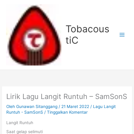
Lewati
ke
konten
Tobacous
tiC
Lirik Lagu Langit Runtuh – SamSonS
Oleh
Gunawan Sitanggang
/
21 Maret 2022
/
Lagu Langit
Runtuh - SamSonS
/
Tinggalkan Komentar
Langit Runtuh
Saat gelap selimuti