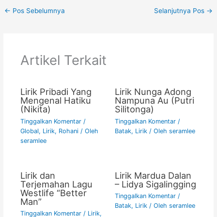
c
itt
ai
at
p
t
ar
←
Pos Sebelumnya
Selanjutnya Pos
→
e
er
l
s
y
e
b
A
Li
o
p
n
Artikel Terkait
o
p
k
k
Lirik Pribadi Yang
Lirik Nunga Adong
Mengenal Hatiku
Nampuna Au (Putri
(Nikita)
Silitonga)
Tinggalkan Komentar
/
Tinggalkan Komentar
/
Global
,
Lirik
,
Rohani
/ Oleh
Batak
,
Lirik
/ Oleh
seramlee
seramlee
Lirik dan
Lirik Mardua Dalan
Terjemahan Lagu
– Lidya Sigalingging
Westlife “Better
Tinggalkan Komentar
/
Man”
Batak
,
Lirik
/ Oleh
seramlee
Tinggalkan Komentar
/
Lirik
,