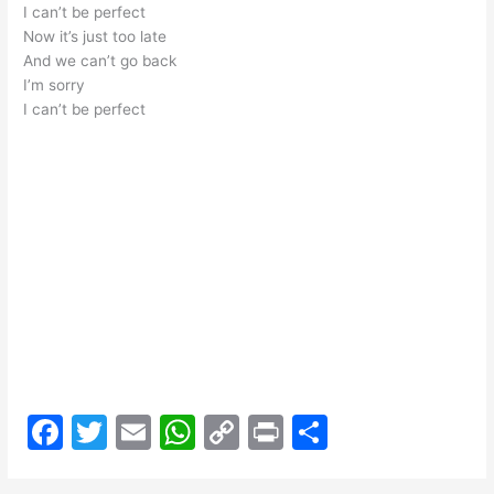
I can’t be perfect
Now it’s just too late
And we can’t go back
I’m sorry
I can’t be perfect
F
T
E
W
C
Pr
S
a
w
m
h
o
in
h