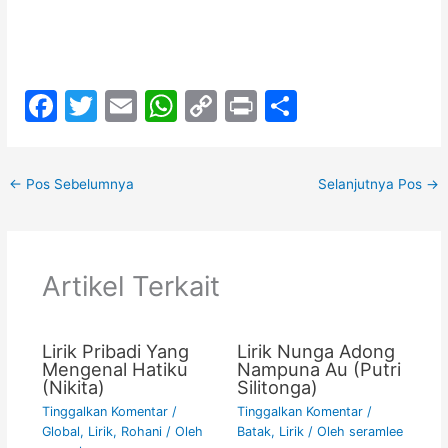
F
T
E
W
C
Pr
S
a
w
m
h
o
in
h
c
itt
ai
at
p
t
ar
←
Pos Sebelumnya
Selanjutnya Pos
→
e
er
l
s
y
e
b
A
Li
o
p
n
Artikel Terkait
o
p
k
k
Lirik Pribadi Yang
Lirik Nunga Adong
Mengenal Hatiku
Nampuna Au (Putri
(Nikita)
Silitonga)
Tinggalkan Komentar
/
Tinggalkan Komentar
/
Global
,
Lirik
,
Rohani
/ Oleh
Batak
,
Lirik
/ Oleh
seramlee