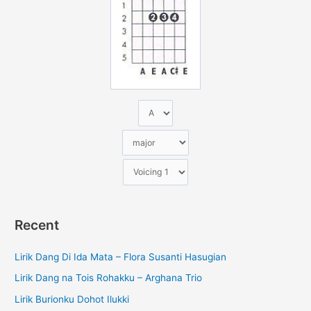
n
t
u
k
:
Recent
Lirik Dang Di Ida Mata – Flora Susanti Hasugian
Lirik Dang na Tois Rohakku – Arghana Trio
Lirik Burionku Dohot Ilukki