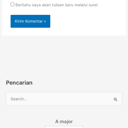
Beritahu saya akan tulisan baru melalui surel.
Pencarian
C
a
r
A major
i