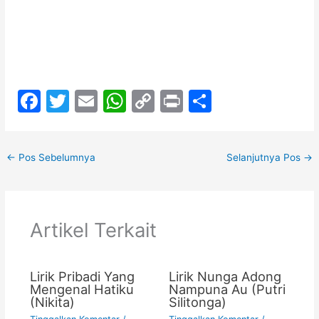
F
T
E
W
C
Pr
S
a
w
m
h
o
in
h
c
itt
ai
at
p
t
ar
←
Pos Sebelumnya
Selanjutnya Pos
→
e
er
l
s
y
e
b
A
Li
o
p
n
Artikel Terkait
o
p
k
k
Lirik Pribadi Yang
Lirik Nunga Adong
Mengenal Hatiku
Nampuna Au (Putri
(Nikita)
Silitonga)