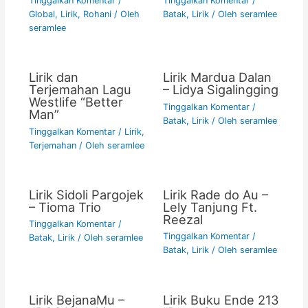
Tinggalkan Komentar
/
Tinggalkan Komentar
/
Global
,
Lirik
,
Rohani
/ Oleh
Batak
,
Lirik
/ Oleh
seramlee
seramlee
Lirik dan
Lirik Mardua Dalan
Terjemahan Lagu
– Lidya Sigalingging
Westlife “Better
Tinggalkan Komentar
/
Man”
Batak
,
Lirik
/ Oleh
seramlee
Tinggalkan Komentar
/
Lirik
,
Terjemahan
/ Oleh
seramlee
Lirik Sidoli Pargojek
Lirik Rade do Au –
– Tioma Trio
Lely Tanjung Ft.
Reezal
Tinggalkan Komentar
/
Tinggalkan Komentar
/
Batak
,
Lirik
/ Oleh
seramlee
Batak
,
Lirik
/ Oleh
seramlee
Lirik BejanaMu –
Lirik Buku Ende 213