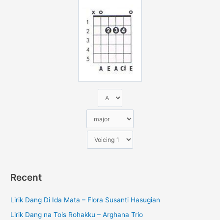
u
n
t
u
k
:
Recent
Lirik Dang Di Ida Mata – Flora Susanti Hasugian
Lirik Dang na Tois Rohakku – Arghana Trio