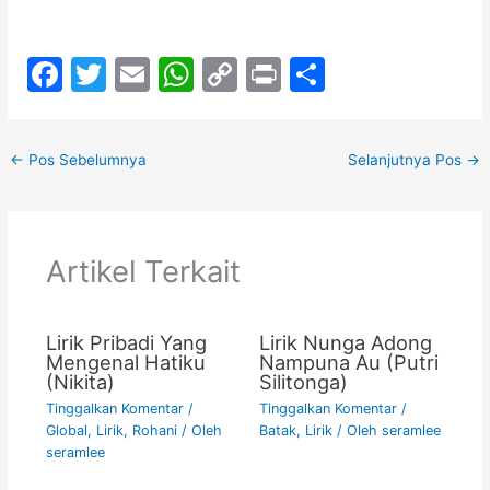
F
T
E
W
C
Pr
S
a
w
m
h
o
in
h
c
itt
ai
at
p
t
ar
←
Pos Sebelumnya
Selanjutnya Pos
→
e
er
l
s
y
e
b
A
Li
o
p
n
Artikel Terkait
o
p
k
k
Lirik Pribadi Yang
Lirik Nunga Adong
Mengenal Hatiku
Nampuna Au (Putri
(Nikita)
Silitonga)
Tinggalkan Komentar
/
Tinggalkan Komentar
/
Global
,
Lirik
,
Rohani
/ Oleh
Batak
,
Lirik
/ Oleh
seramlee
seramlee