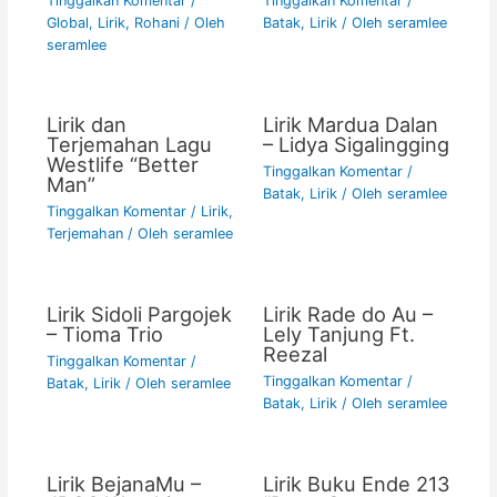
Tinggalkan Komentar
/
Tinggalkan Komentar
/
Global
,
Lirik
,
Rohani
/ Oleh
Batak
,
Lirik
/ Oleh
seramlee
seramlee
Lirik dan
Lirik Mardua Dalan
Terjemahan Lagu
– Lidya Sigalingging
Westlife “Better
Tinggalkan Komentar
/
Man”
Batak
,
Lirik
/ Oleh
seramlee
Tinggalkan Komentar
/
Lirik
,
Terjemahan
/ Oleh
seramlee
Lirik Sidoli Pargojek
Lirik Rade do Au –
– Tioma Trio
Lely Tanjung Ft.
Reezal
Tinggalkan Komentar
/
Tinggalkan Komentar
/
Batak
,
Lirik
/ Oleh
seramlee
Batak
,
Lirik
/ Oleh
seramlee
Lirik BejanaMu –
Lirik Buku Ende 213