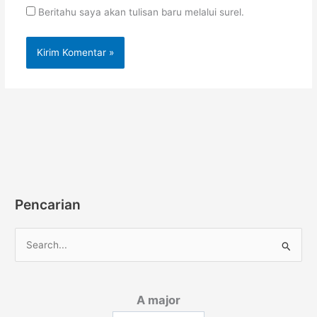
Beritahu saya akan tulisan baru melalui surel.
Pencarian
C
a
r
A major
i