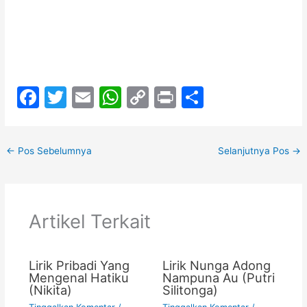
F
T
E
W
C
Pr
S
a
w
m
h
o
in
h
c
itt
ai
at
p
t
ar
←
Pos Sebelumnya
Selanjutnya Pos
→
e
er
l
s
y
e
b
A
Li
o
p
n
Artikel Terkait
o
p
k
k
Lirik Pribadi Yang
Lirik Nunga Adong
Mengenal Hatiku
Nampuna Au (Putri
(Nikita)
Silitonga)