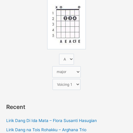
u
n
t
u
k
:
Recent
Lirik Dang Di Ida Mata – Flora Susanti Hasugian
Lirik Dang na Tois Rohakku – Arghana Trio