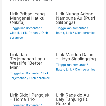
o
p
k
k
Lirik Pribadi Yang
Lirik Nunga Adong
Mengenal Hatiku
Nampuna Au (Putri
(Nikita)
Silitonga)
Tinggalkan Komentar
/
Tinggalkan Komentar
/
Global
,
Lirik
,
Rohani
/ Oleh
Batak
,
Lirik
/ Oleh
seramlee
seramlee
Lirik dan
Lirik Mardua Dalan
Terjemahan Lagu
– Lidya Sigalingging
Westlife “Better
Tinggalkan Komentar
/
Man”
Batak
,
Lirik
/ Oleh
seramlee
Tinggalkan Komentar
/
Lirik
,
Terjemahan
/ Oleh
seramlee
Lirik Sidoli Pargojek
Lirik Rade do Au –
– Tioma Trio
Lely Tanjung Ft.
Reezal
Tinggalkan Komentar
/