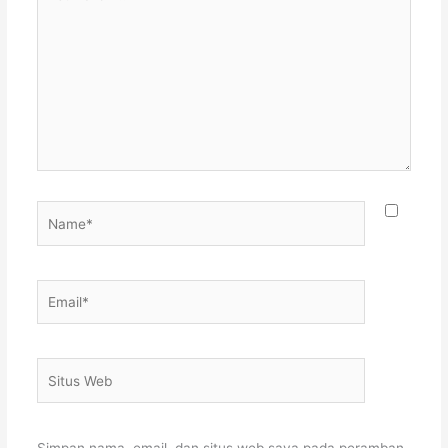
di
sini..
Name*
Email*
Situs
Web
Simpan nama, email, dan situs web saya pada peramban