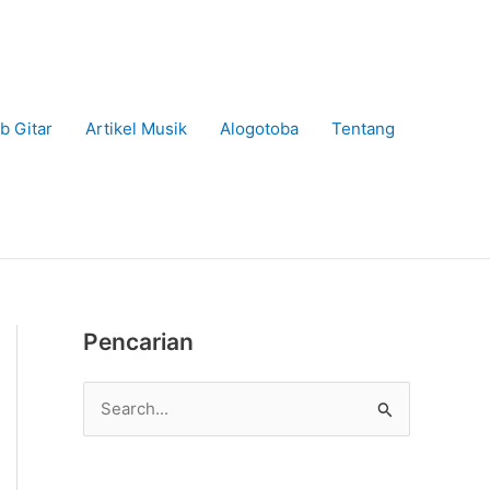
b Gitar
Artikel Musik
Alogotoba
Tentang
Pencarian
C
a
r