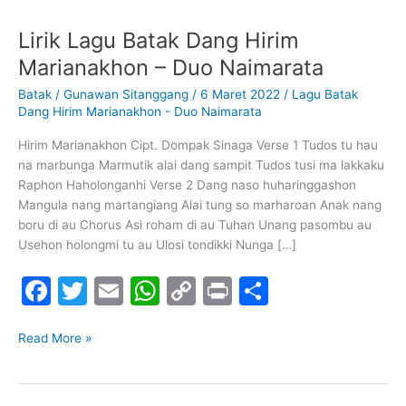
Lirik Lagu Batak Dang Hirim
Lirik
Lagu
Marianakhon – Duo Naimarata
Batak
Batak
/
Gunawan Sitanggang
/
6 Maret 2022
/
Lagu Batak
Dang
Dang Hirim Marianakhon - Duo Naimarata
Hirim
Marianakhon
Hirim Marianakhon Cipt. Dompak Sinaga Verse 1 Tudos tu hau
–
na marbunga Marmutik alai dang sampit Tudos tusi ma lakkaku
Duo
Raphon Haholonganhi Verse 2 Dang naso huharinggashon
Naimarata
Mangula nang martangiang Alai tung so marharoan Anak nang
boru di au Chorus Asi roham di au Tuhan Unang pasombu au
Usehon holongmi tu au Ulosi tondikki Nunga […]
F
T
E
W
C
Pr
S
a
w
m
h
o
in
h
c
itt
ai
at
p
t
ar
Read More »
e
er
l
s
y
e