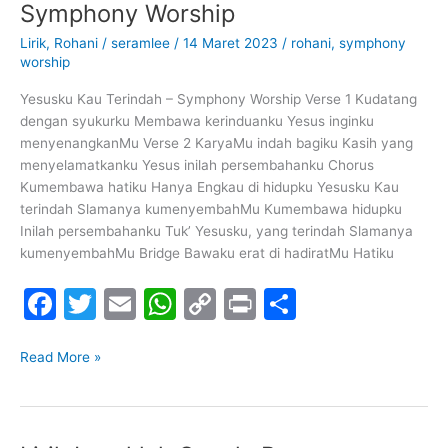
Yesusku
Symphony Worship
o
p
k
Kau
Lirik
,
Rohani
/
seramlee
/
14 Maret 2023
/
rohani
,
symphony
k
Terindah
worship
–
Symphony
Yesusku Kau Terindah – Symphony Worship Verse 1 Kudatang
Worship
dengan syukurku Membawa kerinduanku Yesus inginku
menyenangkanMu Verse 2 KaryaMu indah bagiku Kasih yang
menyelamatkanku Yesus inilah persembahanku Chorus
Kumembawa hatiku Hanya Engkau di hidupku Yesusku Kau
terindah Slamanya kumenyembahMu Kumembawa hidupku
Inilah persembahanku Tuk’ Yesusku, yang terindah Slamanya
kumenyembahMu Bridge Bawaku erat di hadiratMu Hatiku
F
T
E
W
C
Pr
S
a
w
m
h
o
in
h
c
itt
ai
at
p
t
ar
Read More »
e
er
l
s
y
e
b
A
Li