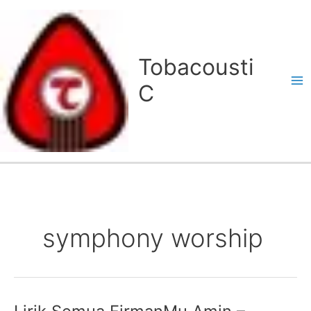
Lewati
ke
konten
Tobacousti
C
symphony worship
Lirik