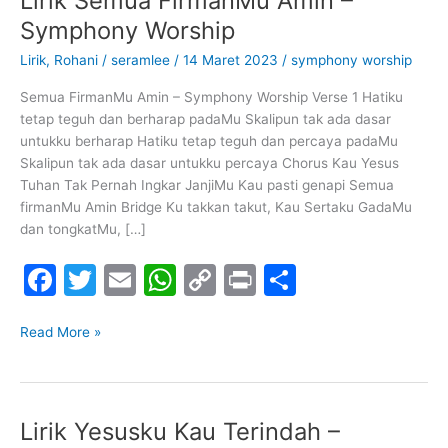
Lirik Semua FirmanMu Amin –
Semua
Symphony Worship
FirmanMu
Lirik
,
Rohani
/
seramlee
/
14 Maret 2023
/
symphony worship
Amin
–
Semua FirmanMu Amin – Symphony Worship Verse 1 Hatiku
Symphony
tetap teguh dan berharap padaMu Skalipun tak ada dasar
Worship
untukku berharap Hatiku tetap teguh dan percaya padaMu
Skalipun tak ada dasar untukku percaya Chorus Kau Yesus
Tuhan Tak Pernah Ingkar JanjiMu Kau pasti genapi Semua
firmanMu Amin Bridge Ku takkan takut, Kau Sertaku GadaMu
dan tongkatMu, […]
F
T
E
W
C
Pr
S
a
w
m
h
o
in
h
c
itt
ai
at
p
t
ar
Read More »
e
er
l
s
y
e
b
A
Li
Lirik Yesusku Kau Terindah –
Lirik
o
p
n