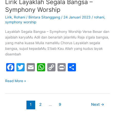
Lirik Layaklah Segala Bangsa –
Lirik
o
p
n
Layaklah
Symphony Worship
o
p
k
Segala
Lirik
,
Rohani
/
Bintara Sitanggang
/
24 Januari 2023
/
rohani
,
k
Bangsa
symphony worship
–
Symphony
Layaklah Segala Bangsa – Symphony Worship Verse Besar dan
Worship
ajaiblah karyaMu Adil dan benarlah jalanMu Raja s’gala bangsa,
yang maha kuasa Mulia namaMu Chorus Layaklah segala
bangsa, sujud kepadaMu S’bab Kau Allah yang kudus layak
disembah
F
T
E
W
C
Pr
S
a
w
m
h
o
in
h
c
itt
ai
at
p
t
ar
Read More »
e
er
l
s
y
e
b
A
Li
1
2
…
9
Next
→
o
p
n