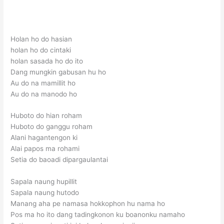
Holan ho do hasian
holan ho do cintaki
holan sasada ho do ito
Dang mungkin gabusan hu ho
Au do na mamillit ho
Au do na manodo ho
Huboto do hian roham
Huboto do ganggu roham
Alani hagantengon ki
Alai papos ma rohami
Setia do baoadi dipargaulantai
Sapala naung hupillit
Sapala naung hutodo
Manang aha pe namasa hokkophon hu nama ho
Pos ma ho ito dang tadingkonon ku boanonku namaho