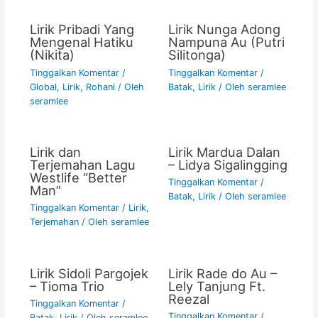
k
Lirik Pribadi Yang
Lirik Nunga Adong
Mengenal Hatiku
Nampuna Au (Putri
(Nikita)
Silitonga)
Tinggalkan Komentar
/
Tinggalkan Komentar
/
Global
,
Lirik
,
Rohani
/ Oleh
Batak
,
Lirik
/ Oleh
seramlee
seramlee
Lirik dan
Lirik Mardua Dalan
Terjemahan Lagu
– Lidya Sigalingging
Westlife “Better
Tinggalkan Komentar
/
Man”
Batak
,
Lirik
/ Oleh
seramlee
Tinggalkan Komentar
/
Lirik
,
Terjemahan
/ Oleh
seramlee
Lirik Sidoli Pargojek
Lirik Rade do Au –
– Tioma Trio
Lely Tanjung Ft.
Reezal
Tinggalkan Komentar
/
Tinggalkan Komentar
/
Batak
,
Lirik
/ Oleh
seramlee