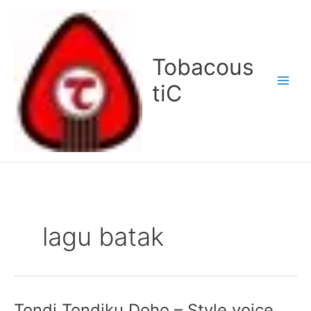
Lewati
ke
konten
Tobacous
tiC
lagu batak
Tondi Tondiku Doho – Style voice
Tondi