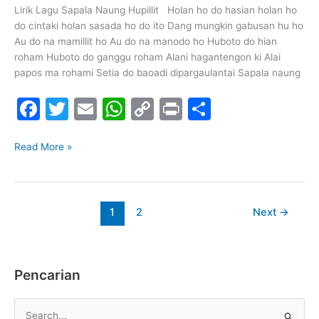
–
Lirik Lagu Sapala Naung Hupillit Holan ho do hasian holan ho
SA
do cintaki holan sasada ho do ito Dang mungkin gabusan hu ho
AMA
Au do na mamillit ho Au do na manodo ho Huboto do hian
TRIO
roham Huboto do ganggu roham Alani hagantengon ki Alai
papos ma rohami Setia do baoadi dipargaulantai Sapala naung
F
T
E
W
C
Pr
S
a
w
m
h
o
in
h
c
itt
ai
at
p
t
ar
Read More »
e
er
l
s
y
e
b
A
Li
1
2
Next
→
o
p
n
o
p
k
k
Pencarian
C