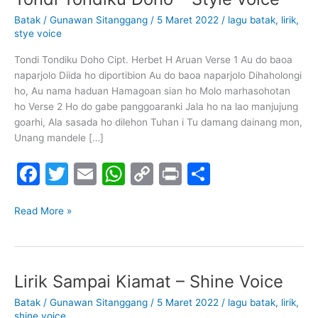
Tondiku
Batak
/
Gunawan Sitanggang
/
5 Maret 2022
/
lagu batak
,
lirik
,
Doho
stye voice
–
Style
Tondi Tondiku Doho Cipt. Herbet H Aruan Verse 1 Au do baoa
voice
naparjolo Diida ho diportibion Au do baoa naparjolo Dihaholongi
ho, Au nama haduan Hamagoan sian ho Molo marhasohotan
ho Verse 2 Ho do gabe panggoaranki Jala ho na lao manjujung
goarhi, Ala sasada ho dilehon Tuhan i Tu damang dainang mon,
Unang mandele […]
F
T
E
W
C
Pr
S
a
w
m
h
o
in
h
c
itt
ai
at
p
t
ar
Read More »
e
er
l
s
y
e
b
A
Li
Lirik Sampai Kiamat – Shine Voice
Lirik
o
p
n
Sampai
o
p
k
Batak
/
Gunawan Sitanggang
/
5 Maret 2022
/
lagu batak
,
lirik
,
Kiamat
shine voice