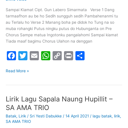
k
–
Shine
Sampai Kiamat Cipt. Gun Labero Simarmata Verse 1 Dang
Voice
tarmaafhon au be ho Sedih sungguh sedih Pambahenanmi tu
au Terlalu ho Verse 2 Manang boha pe didok ho Tung na so
muba rohangki Putus ningku putus do Hubunganta on Pre
Chorus Sampe matua Ingotonku pangalahomi Sampai kiamat
Tiada maaf bagimu Chorus Ulahon na denggan
F
T
E
W
C
Pr
S
a
w
m
h
o
in
h
c
itt
ai
at
p
t
ar
Read More »
e
er
l
s
y
e
b
A
Li
Lirik Lagu Sapala Naung Hupillit –
Lirik
o
p
n
Lagu
SA AMA TRIO
o
p
k
Sapala
Batak
,
Lirik
/
Sri Yesti Dabukke
/
14 April 2021
/
lagu batak
,
lirik
,
k
Naung
SA AMA TRIO
Hupillit