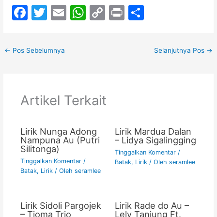
F
T
E
W
C
Pr
S
a
w
m
h
o
in
h
c
itt
ai
at
p
t
ar
←
Pos Sebelumnya
Selanjutnya Pos
→
e
er
l
s
y
e
b
A
Li
o
p
n
Artikel Terkait
o
p
k
k
Lirik Nunga Adong
Lirik Mardua Dalan
Nampuna Au (Putri
– Lidya Sigalingging
Silitonga)
Tinggalkan Komentar
/
Tinggalkan Komentar
/
Batak
,
Lirik
/ Oleh
seramlee
Batak
,
Lirik
/ Oleh
seramlee
Lirik Sidoli Pargojek
Lirik Rade do Au –
– Tioma Trio
Lely Tanjung Ft.