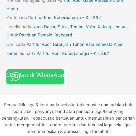
Hotnian Hutagalung
pada
Partitur Koor Gabe Parasiroha Ma
Hamu
Yanti
pada
Partitur Koor Kuberbahagia – KJ. 392
Lovelly
pada
Nada Dasar, Style, Tempo, Voice Kidung Jemaat
Untuk Panduan Pemain Keyboard
Cori
pada
Partitur Koor Terpujilah Tuhan Raja Semesta Alam
seramlee
pada
Partitur Koor Kuberbahagia – KJ. 392
Obrolan di WhatsApp
Semua lirik lagu & koor pada website tobacoustic.com adalah hak
cipta label, penyanyi, band atau pencipta lagu/koor yang
bersangkutan. Tobacoustic bertujuan untuk memudahkan pencarian
untuk mengetahui lirik, chord, partitur dan tabulasi lagu sekaligus
mempromosikan & apresiasi lagu tersebut.