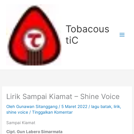
Lewati
ke
konten
Tobacous
tiC
Lirik Sampai Kiamat – Shine Voice
Oleh
Gunawan Sitanggang
/
5 Maret 2022
/
lagu batak
,
lirik
,
shine voice
/
Tinggalkan Komentar
Sampai Kiamat
Cipt. Gun Labero Simarmata