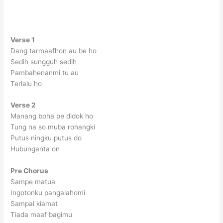
Verse 1
Dang tarmaafhon au be ho
Sedih sungguh sedih
Pambahenanmi tu au
Terlalu ho
Verse 2
Manang boha pe didok ho
Tung na so muba rohangki
Putus ningku putus do
Hubunganta on
Pre Chorus
Sampe matua
Ingotonku pangalahomi
Sampai kiamat
Tiada maaf bagimu